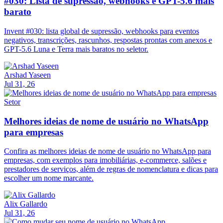
#030: Lista de supressão, webhooks e GPT-5.6 mais
barato
Invent #030: lista global de supressão, webhooks para eventos
negativos, transcrições, rascunhos, respostas prontas com anexos e
GPT-5.6 Luna e Terra mais baratos no seletor.
Arshad Yaseen
Jul 31, 26
Setor
Melhores ideias de nome de usuário no WhatsApp
para empresas
Confira as melhores ideias de nome de usuário no WhatsApp para
empresas, com exemplos para imobiliárias, e-commerce, salões e
prestadores de serviços, além de regras de nomenclatura e dicas para
escolher um nome marcante.
Alix Gallardo
Jul 31, 26