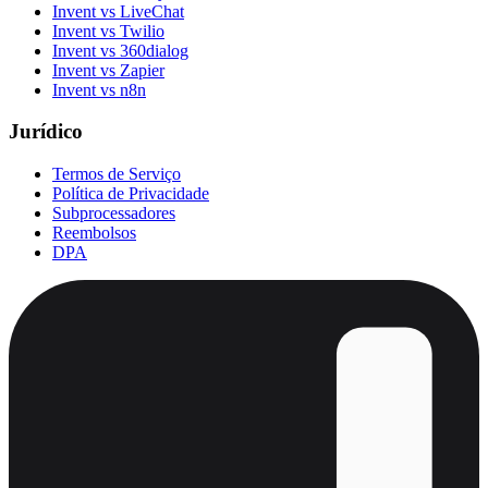
Invent vs LiveChat
Invent vs Twilio
Invent vs 360dialog
Invent vs Zapier
Invent vs n8n
Jurídico
Termos de Serviço
Política de Privacidade
Subprocessadores
Reembolsos
DPA