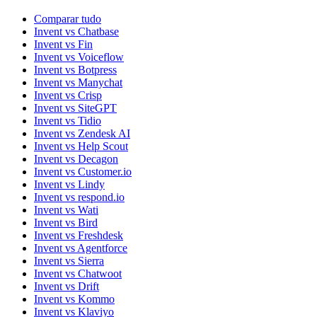
Comparar tudo
Invent vs Chatbase
Invent vs Fin
Invent vs Voiceflow
Invent vs Botpress
Invent vs Manychat
Invent vs Crisp
Invent vs SiteGPT
Invent vs Tidio
Invent vs Zendesk AI
Invent vs Help Scout
Invent vs Decagon
Invent vs Customer.io
Invent vs Lindy
Invent vs respond.io
Invent vs Wati
Invent vs Bird
Invent vs Freshdesk
Invent vs Agentforce
Invent vs Sierra
Invent vs Chatwoot
Invent vs Drift
Invent vs Kommo
Invent vs Klaviyo