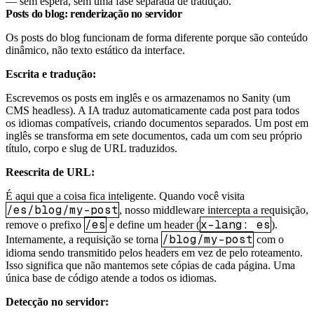
— sem espera, sem uma fase separada de tradução.
Posts do blog: renderização no servidor
Os posts do blog funcionam de forma diferente porque são conteúdo
dinâmico, não texto estático da interface.
Escrita e tradução:
Escrevemos os posts em inglês e os armazenamos no Sanity (um
CMS headless). A IA traduz automaticamente cada post para todos
os idiomas compatíveis, criando documentos separados. Um post em
inglês se transforma em sete documentos, cada um com seu próprio
título, corpo e slug de URL traduzidos.
Reescrita de URL:
É aqui que a coisa fica inteligente. Quando você visita
/es/blog/my-post
, nosso middleware intercepta a requisição,
/es
x-lang: es
remove o prefixo
e define um header (
).
/blog/my-post
Internamente, a requisição se torna
com o
idioma sendo transmitido pelos headers em vez de pelo roteamento.
Isso significa que não mantemos sete cópias de cada página. Uma
única base de código atende a todos os idiomas.
Detecção no servidor: