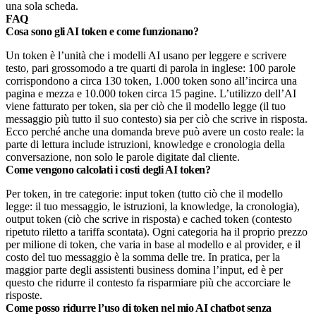
una sola scheda.
FAQ
Cosa sono gli AI token e come funzionano?
Un token è l’unità che i modelli AI usano per leggere e scrivere
testo, pari grossomodo a tre quarti di parola in inglese: 100 parole
corrispondono a circa 130 token, 1.000 token sono all’incirca una
pagina e mezza e 10.000 token circa 15 pagine. L’utilizzo dell’AI
viene fatturato per token, sia per ciò che il modello legge (il tuo
messaggio più tutto il suo contesto) sia per ciò che scrive in risposta.
Ecco perché anche una domanda breve può avere un costo reale: la
parte di lettura include istruzioni, knowledge e cronologia della
conversazione, non solo le parole digitate dal cliente.
Come vengono calcolati i costi degli AI token?
Per token, in tre categorie: input token (tutto ciò che il modello
legge: il tuo messaggio, le istruzioni, la knowledge, la cronologia),
output token (ciò che scrive in risposta) e cached token (contesto
ripetuto riletto a tariffa scontata). Ogni categoria ha il proprio prezzo
per milione di token, che varia in base al modello e al provider, e il
costo del tuo messaggio è la somma delle tre. In pratica, per la
maggior parte degli assistenti business domina l’input, ed è per
questo che ridurre il contesto fa risparmiare più che accorciare le
risposte.
Come posso ridurre l’uso di token nel mio AI chatbot senza