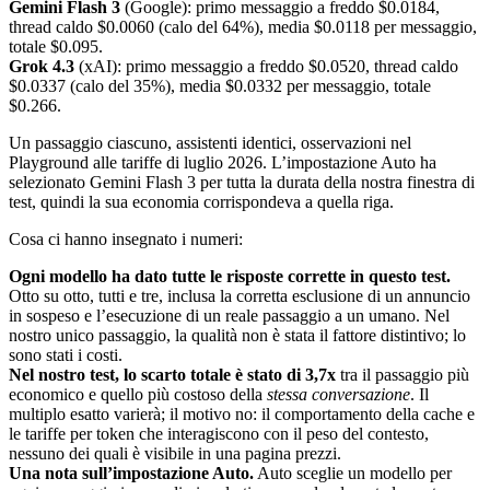
Gemini Flash 3
(Google): primo messaggio a freddo $0.0184,
thread caldo $0.0060 (calo del 64%), media $0.0118 per messaggio,
totale $0.095.
Grok 4.3
(xAI): primo messaggio a freddo $0.0520, thread caldo
$0.0337 (calo del 35%), media $0.0332 per messaggio, totale
$0.266.
Un passaggio ciascuno, assistenti identici, osservazioni nel
Playground alle tariffe di luglio 2026. L’impostazione Auto ha
selezionato Gemini Flash 3 per tutta la durata della nostra finestra di
test, quindi la sua economia corrispondeva a quella riga.
Cosa ci hanno insegnato i numeri:
Ogni modello ha dato tutte le risposte corrette in questo test.
Otto su otto, tutti e tre, inclusa la corretta esclusione di un annuncio
in sospeso e l’esecuzione di un reale passaggio a un umano. Nel
nostro unico passaggio, la qualità non è stata il fattore distintivo; lo
sono stati i costi.
Nel nostro test, lo scarto totale è stato di 3,7x
tra il passaggio più
economico e quello più costoso della
stessa conversazione
. Il
multiplo esatto varierà; il motivo no: il comportamento della cache e
le tariffe per token che interagiscono con il peso del contesto,
nessuno dei quali è visibile in una pagina prezzi.
Una nota sull’impostazione Auto.
Auto sceglie un modello per