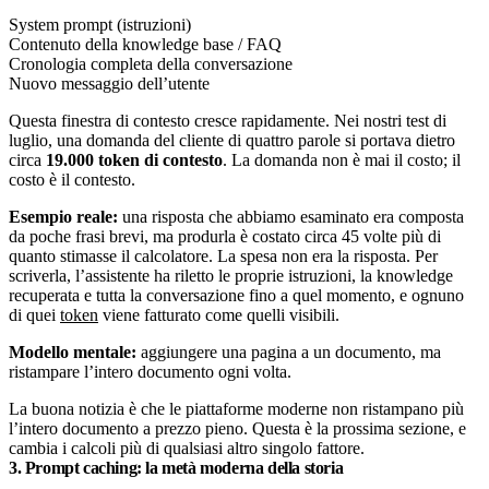
System prompt (istruzioni)
Contenuto della knowledge base / FAQ
Cronologia completa della conversazione
Nuovo messaggio dell’utente
Questa finestra di contesto cresce rapidamente. Nei nostri test di
luglio, una domanda del cliente di quattro parole si portava dietro
circa
19.000 token di contesto
. La domanda non è mai il costo; il
costo è il contesto.
Esempio reale:
una risposta che abbiamo esaminato era composta
da poche frasi brevi, ma produrla è costato circa 45 volte più di
quanto stimasse il calcolatore. La spesa non era la risposta. Per
scriverla, l’assistente ha riletto le proprie istruzioni, la knowledge
recuperata e tutta la conversazione fino a quel momento, e ognuno
di quei
token
viene fatturato come quelli visibili.
Modello mentale:
aggiungere una pagina a un documento, ma
ristampare l’intero documento ogni volta.
La buona notizia è che le piattaforme moderne non ristampano più
l’intero documento a prezzo pieno. Questa è la prossima sezione, e
cambia i calcoli più di qualsiasi altro singolo fattore.
3. Prompt caching: la metà moderna della storia