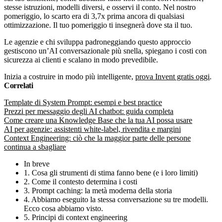
stesse istruzioni, modelli diversi, e osservi il conto. Nel nostro
pomeriggio, lo scarto era di 3,7x prima ancora di qualsiasi
ottimizzazione. Il tuo pomeriggio ti insegnerà dove sta il tuo.
Le agenzie e chi sviluppa padroneggiando questo approccio
gestiscono un’AI conversazionale più snella, spiegano i costi con
sicurezza ai clienti e scalano in modo prevedibile.
Inizia a costruire in modo più intelligente,
prova Invent gratis oggi
.
Correlati
Template di System Prompt: esempi e best practice
Prezzi per messaggio degli AI chatbot: guida completa
Come creare una Knowledge Base che la tua AI possa usare
AI per agenzie: assistenti white-label, rivendita e margini
Context Engineering: ciò che la maggior parte delle persone
continua a sbagliare
In breve
1. Cosa gli strumenti di stima fanno bene (e i loro limiti)
2. Come il contesto determina i costi
3. Prompt caching: la metà moderna della storia
4. Abbiamo eseguito la stessa conversazione su tre modelli.
Ecco cosa abbiamo visto.
5. Principi di context engineering