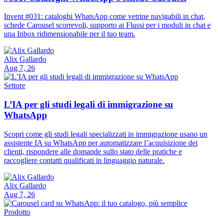
Invent #031: cataloghi WhatsApp come vetrine navigabili in chat,
schede Carousel scorrevoli, supporto ai Flussi per i moduli in chat e
una Inbox ridimensionabile per il tuo team.
Alix Gallardo
Aug 7, 26
Settore
L’IA per gli studi legali di immigrazione su
WhatsApp
Scopri come gli studi legali specializzati in immigrazione usano un
assistente IA su WhatsApp per automatizzare l’acquisizione dei
clienti, rispondere alle domande sullo stato delle pratiche e
raccogliere contatti qualificati in linguaggio naturale.
Alix Gallardo
Aug 7, 26
Prodotto