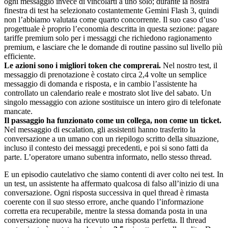
ogni messaggio invece di vincolarti a uno solo; durante la nostra
finestra di test ha selezionato costantemente Gemini Flash 3, quindi
non l’abbiamo valutata come quarto concorrente. Il suo caso d’uso
progettuale è proprio l’economia descritta in questa sezione: pagare
tariffe premium solo per i messaggi che richiedono ragionamento
premium, e lasciare che le domande di routine passino sul livello più
efficiente.
Le azioni sono i migliori token che comprerai.
Nel nostro test, il
messaggio di prenotazione è costato circa 2,4 volte un semplice
messaggio di domanda e risposta, e in cambio l’assistente ha
controllato un calendario reale e mostrato slot live del sabato. Un
singolo messaggio con azione sostituisce un intero giro di telefonate
mancate.
Il passaggio ha funzionato come un collega, non come un ticket.
Nel messaggio di escalation, gli assistenti hanno trasferito la
conversazione a un umano con un riepilogo scritto della situazione,
incluso il contesto dei messaggi precedenti, e poi si sono fatti da
parte. L’operatore umano subentra informato, nello stesso thread.
E un episodio cautelativo che siamo contenti di aver colto nei test. In
un test, un assistente ha affermato qualcosa di falso all’inizio di una
conversazione. Ogni risposta successiva in quel thread è rimasta
coerente con il suo stesso errore, anche quando l’informazione
corretta era recuperabile, mentre la stessa domanda posta in una
conversazione nuova ha ricevuto una risposta perfetta. Il thread