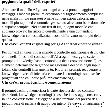
peggiorare la qualità delle risposte?
Abbinare il modello AI giusto a ogni attività porta i maggiori
vantaggi. I modelli premium eccellono nel ragionamento complesso,
nelle analisi in più passaggi o nelle conversazioni delicate, ma i
modelli più rapidi ed economici gestiscono altrettanto bene domande
e risposte semplici. Nei nostri test di luglio, ogni modello che
abbiamo provato ha risposto correttamente a una domanda di
knowledge ben contestualizzata; i costi differivano molto più della
qualità.
Che cos’è il context engineering per gli AI chatbot e perché conta?
Per context engineering si intende il controllo intenzionale di ciò che
entra nella finestra di contesto dell’AI a ogni messaggio: system
prompt + knowledge base + cronologia della conversazione. Questi
elementi determinano la grande maggioranza dei costi degli input
token, che controlli interamente tu. Ridurre i prompt, recuperare la
knowledge invece di iniettarla e limitare la cronologia sono scelte
progettuali che chiunque può implementare oggi.
Che cos’è il prompt caching e come funziona?
Il prompt caching memorizza la parte ripetuta del tuo contesto
(istruzioni, knowledge, cronologia) così che i messaggi consecutivi
in una conversazione la rileggano a una frazione del prezzo degli
input invece di pagarla di nuovo per intero. Fa davvero risparmiare?