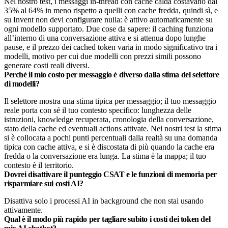
Nel nostro test, i messaggi in-thread con cache calda costavano dal
35% al 64% in meno rispetto a quelli con cache fredda, quindi sì, e
su Invent non devi configurare nulla: è attivo automaticamente su
ogni modello supportato. Due cose da sapere: il caching funziona
all’interno di una conversazione attiva e si attenua dopo lunghe
pause, e il prezzo dei cached token varia in modo significativo tra i
modelli, motivo per cui due modelli con prezzi simili possono
generare costi reali diversi.
Perché il mio costo per messaggio è diverso dalla stima del selettore
di modelli?
Il selettore mostra una stima tipica per messaggio; il tuo messaggio
reale porta con sé il tuo contesto specifico: lunghezza delle
istruzioni, knowledge recuperata, cronologia della conversazione,
stato della cache ed eventuali actions attivate. Nei nostri test la stima
si è collocata a pochi punti percentuali dalla realtà su una domanda
tipica con cache attiva, e si è discostata di più quando la cache era
fredda o la conversazione era lunga. La stima è la mappa; il tuo
contesto è il territorio.
Dovrei disattivare il punteggio CSAT e le funzioni di memoria per
risparmiare sui costi AI?
Disattiva solo i processi AI in background che non stai usando
attivamente.
Qual è il modo più rapido per tagliare subito i costi dei token del