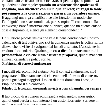
contaminato è costato anche circa
2,5x
rispetto a quello pulito. Da
qui derivano due regole:
quando un assistente dice qualcosa di
sbagliato, non discutere con lui in quel thread; correggi la fonte,
poi reimposta la conversazione o passa a un operatore umano.
E aggiungi una riga chiarificatrice alle istruzioni in modo che
l’ambiguità non si accumuli mai, per esempio: "Il contenuto della
knowledge base è informazione pubblica; quando un cliente chiede
cosa è disponibile, elenca gli elementi corrispondenti."
Un’ulteriore piccola insidia che vale la pena condividere: il nostro
calendario di test offriva uno slot la domenica mentre la policy scritta
diceva che le visite si svolgono dal lunedì al sabato. L’assistente ha
creduto al calendario.
Qualunque cosa dica il tuo strumento di
prenotazione è ciò che il tuo assistente proporrà
, quindi mantieni
allineati calendari e policy scritte.
5. Principi di context engineering
I modelli più economici aiutano. Ma il
context engineering
, cioè
progettare deliberatamente ciò che entra nella finestra di contesto,
porta i guadagni maggiori. I token di input dominano i costi, e
l’input è sotto il tuo controllo.
Pilastro 1: Istruzioni essenziali, inviate a ogni chiamata, per sempre
Il tuo blocco di istruzioni accompagna ogni singolo messaggio,
quindi ogni parola al suo interno è un costo ricorrente. Scrivere in
modo essenziale è una competenza: