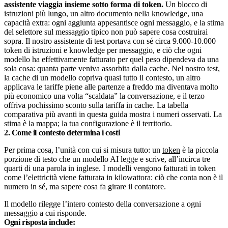
assistente viaggia insieme sotto forma di token.
Un blocco di
istruzioni più lungo, un altro documento nella knowledge, una
capacità extra: ogni aggiunta appesantisce ogni messaggio, e la stima
del selettore sul messaggio tipico non può sapere cosa costruirai
sopra. Il nostro assistente di test portava con sé circa 9.000-10.000
token di istruzioni e knowledge per messaggio, e ciò che ogni
modello ha effettivamente fatturato per quel peso dipendeva da una
sola cosa: quanta parte veniva assorbita dalla cache. Nel nostro test,
la cache di un modello copriva quasi tutto il contesto, un altro
applicava le tariffe piene alle partenze a freddo ma diventava molto
più economico una volta “scaldata” la conversazione, e il terzo
offriva pochissimo sconto sulla tariffa in cache. La tabella
comparativa più avanti in questa guida mostra i numeri osservati. La
stima è la mappa; la tua configurazione è il territorio.
2. Come il contesto determina i costi
Per prima cosa, l’unità con cui si misura tutto: un
token
è la piccola
porzione di testo che un modello AI legge e scrive, all’incirca tre
quarti di una parola in inglese. I modelli vengono fatturati in token
come l’elettricità viene fatturata in kilowattora: ciò che conta non è il
numero in sé, ma sapere cosa fa girare il contatore.
Il modello rilegge l’intero contesto della conversazione a ogni
messaggio a cui risponde.
Ogni risposta include: