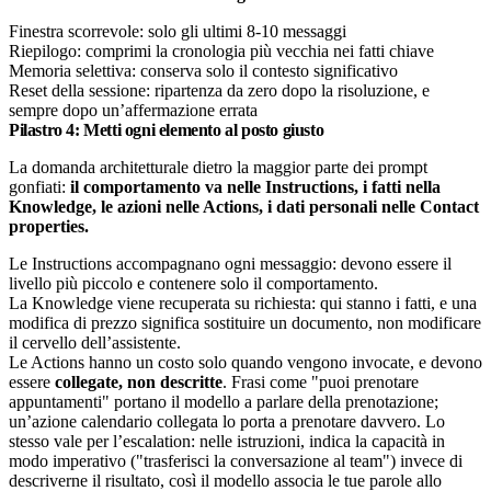
Finestra scorrevole: solo gli ultimi 8-10 messaggi
Riepilogo: comprimi la cronologia più vecchia nei fatti chiave
Memoria selettiva: conserva solo il contesto significativo
Reset della sessione: ripartenza da zero dopo la risoluzione, e
sempre dopo un’affermazione errata
Pilastro 4: Metti ogni elemento al posto giusto
La domanda architetturale dietro la maggior parte dei prompt
gonfiati:
il comportamento va nelle Instructions, i fatti nella
Knowledge, le azioni nelle Actions, i dati personali nelle Contact
properties.
Le Instructions accompagnano ogni messaggio: devono essere il
livello più piccolo e contenere solo il comportamento.
La Knowledge viene recuperata su richiesta: qui stanno i fatti, e una
modifica di prezzo significa sostituire un documento, non modificare
il cervello dell’assistente.
Le Actions hanno un costo solo quando vengono invocate, e devono
essere
collegate, non descritte
. Frasi come "puoi prenotare
appuntamenti" portano il modello a parlare della prenotazione;
un’azione calendario collegata lo porta a prenotare davvero. Lo
stesso vale per l’escalation: nelle istruzioni, indica la capacità in
modo imperativo ("trasferisci la conversazione al team") invece di
descriverne il risultato, così il modello associa le tue parole allo