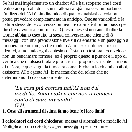
Se hai mai implementato un chatbot AI e hai scoperto che i costi
reali erano più alti della stima, allora sai già una cosa importante:
l’utilizzo dell’AI è più dinamico di quanto qualsiasi calcolatore
possa prevedere completamente in anticipo. Questa variabilità è la
natura stessa delle conversazioni reali, e capirla è il primo passo per
riuscire davvero a controllarla. Questo mese siamo andati oltre la
teoria: abbiamo eseguito la stessa conversazione cliente di 8
messaggi, con una prenotazione live sul calendario e un passaggio a
un operatore umano, su tre modelli AI in assistenti per il resto
identici, annotando ogni centesimo. È stato un test pratico e veloce,
non un benchmark formale, ed è proprio questo il punto: è il tipo di
verifica che qualsiasi titolare può fare sul proprio assistente in meno
di un’ora, e questa guida ti mostra come. E che tu lo chiami chatbot,
assistente AI o agente AI, le meccaniche dei token che ne
determinano il costo sono identiche.
"La cosa più costosa nell’AI non è il
modello. Sono i token che non ti rendevi
conto di stare inviando."
G.H.
1. Cosa gli strumenti di stima fanno bene (e i loro limiti)
I calcolatori dei costi chiedono:
messaggi giornalieri e modello AI.
Moltiplicano un costo tipico per messaggio per il volume.