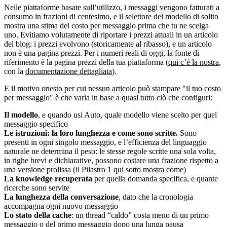
Nelle piattaforme basate sull’utilizzo, i messaggi vengono fatturati a
consumo in frazioni di centesimo, e il selettore del modello di solito
mostra una stima del costo per messaggio prima che tu ne scelga
uno. Evitiamo volutamente di riportare i prezzi attuali in un articolo
del blog: i prezzi evolvono (storicamente al ribasso), e un articolo
non è una pagina prezzi. Per i numeri reali di oggi, la fonte di
riferimento è la pagina prezzi della tua piattaforma (
qui c’è la nostra
,
con la
documentazione dettagliata
).
E il motivo onesto per cui nessun articolo può stampare "il tuo costo
per messaggio" è che varia in base a quasi tutto ciò che configuri:
Il modello
, e quando usi Auto, quale modello viene scelto per quel
messaggio specifico
Le istruzioni: la loro lunghezza e come sono scritte.
Sono
presenti in ogni singolo messaggio, e l’efficienza del linguaggio
naturale ne determina il peso: le stesse regole scritte una sola volta,
in righe brevi e dichiarative, possono costare una frazione rispetto a
una versione prolissa (il Pilastro 1 qui sotto mostra come)
La knowledge recuperata
per quella domanda specifica, e quante
ricerche sono servite
La lunghezza della conversazione
, dato che la cronologia
accompagna ogni nuovo messaggio
Lo stato della cache
: un thread “caldo” costa meno di un primo
messaggio o del primo messaggio dopo una lunga pausa