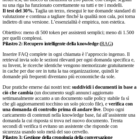
su una riga ha funzionato correttamente su tutti e tre i modelli.
Il test del 30%.
Taglia un terzo, riesegui le tue domande standard di
valutazione e continua a tagliare finché la qualità non cala, poi torna
indietro di una versione. L’essenzialità è empirica, non estetica.
Obiettivo: meno di 500 token per assistenti semplici; meno di 1.500
per quelli complessi.
Pilastro 2: Recupero intelligente della knowledge (
RAG
)
Inserire FAQ complete in ogni chiamata è l’approccio ingenuo. Il
retrieval invia solo le sezioni rilevanti per ogni domanda specifica e,
su Invent, le ricerche identiche vengono memorizzate gratuitamente
in cache per due ore in tutta la tua organizzazione, quindi le
domande più frequenti diventano più economiche da sole.
Due pratiche emerse dai nostri test:
suddividi i documenti in base a
ciò che cambia
(un documento sugli annunci aggiornato
settimanalmente accanto a un documento sulle policy stabile fa sì
che gli aggiornamenti tocchino un solo piccolo file), e
verifica con
una domanda di controllo prima di andare live
. Dopo ogni
caricamento di contenuti nella knowledge base, fai all’assistente una
domanda la cui risposta si trova nel nuovo documento. Trenta
secondi di verifica ti evitano un assistente che risponde con
sicurezza usando solo metà del suo cervello.
Pilastro 3: Gestione della cronologia della conversazione