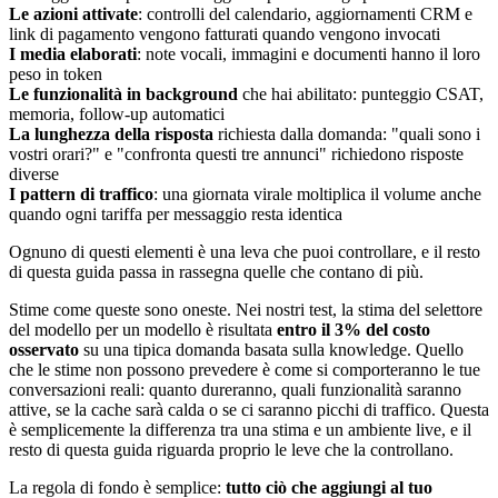
Le azioni attivate
: controlli del calendario, aggiornamenti CRM e
link di pagamento vengono fatturati quando vengono invocati
I media elaborati
: note vocali, immagini e documenti hanno il loro
peso in token
Le funzionalità in background
che hai abilitato: punteggio CSAT,
memoria, follow-up automatici
La lunghezza della risposta
richiesta dalla domanda: "quali sono i
vostri orari?" e "confronta questi tre annunci" richiedono risposte
diverse
I pattern di traffico
: una giornata virale moltiplica il volume anche
quando ogni tariffa per messaggio resta identica
Ognuno di questi elementi è una leva che puoi controllare, e il resto
di questa guida passa in rassegna quelle che contano di più.
Stime come queste sono oneste. Nei nostri test, la stima del selettore
del modello per un modello è risultata
entro il 3% del costo
osservato
su una tipica domanda basata sulla knowledge. Quello
che le stime non possono prevedere è come si comporteranno le tue
conversazioni reali: quanto dureranno, quali funzionalità saranno
attive, se la cache sarà calda o se ci saranno picchi di traffico. Questa
è semplicemente la differenza tra una stima e un ambiente live, e il
resto di questa guida riguarda proprio le leve che la controllano.
La regola di fondo è semplice:
tutto ciò che aggiungi al tuo