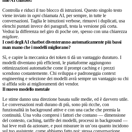
mio AI chatbot?
Controlla e riduci il tuo blocco di istruzioni. Questo singolo testo
viene inviato in
ogni
chiamata AI, per sempre, in tutte le
conversazioni. Taglia le istruzioni verbose, rimuovi i duplicati, usa
elenchi puntati invece dei paragrafi, testa la versione più corta.
Vedrai la differenza nel giro di poche ore, spesso con una chiarezza
migliore
.
I costi degli AI chatbot diventeranno automaticamente più bassi
man mano che i modelli migliorano?
Sì, e capire la meccanica dei token ti dà un vantaggio duraturo. I
modelli diventano più efficienti, le piattaforme aggiungono
ottimizzazioni automatiche come il prompt caching e i prezzi
scendono costantemente. Chi sviluppa e padroneggia context
engineering e selezione dei modelli avrà sempre un vantaggio su chi
si affida solo ai miglioramenti dei vendor.
Il nuovo modello mentale
Le stime danno una direzione basata sulle medie, ed è davvero utile.
Le conversazioni reali durano di più, sono più ricche, con
funzionalità in background attive e con una cache che premia la
continuità. Una volta compresi i fattori che contano — dimensione
del contesto, caching, tariffe dei modelli, processi in background —
hai leve reali da azionare, e puoi misurare in un’ora quanto incidono
sul tuo assistente, come abbiamo fatto noi: stessa conversazione,