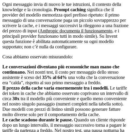
Ogni messaggio invia di nuovo le tue istruzioni, il contesto della
knowledge e la cronologia.
Prompt caching
significa che il
provider del modello memorizza quel prefisso ripetuto: il primo
messaggio di una conversazione paga un piccolo sovrapprezzo per
scrivere la cache, e i messaggi successivi la rileggono a una frazione
del prezzo di input (
Anthropic documenta il funzionamento
, e i
principali provider funzionano tutti in modo simile). Su Invent
questa funzione è abilitata automaticamente su ogni modello
supportato; non c’è nulla da configurare.
Cosa abbiamo osservato misurandolo:
Le conversazioni diventano più economiche man mano che
continuano.
Nei nostri test, il costo per messaggio dello stesso
assistente è sceso del
35% al 64%
una volta che la conversazione
era “calda”, rispetto al suo primo messaggio a freddo.
Il prezzo della cache varia enormemente tra i modelli.
Le tariffe
dei token in cache che abbiamo osservato coprivano un intervallo di
circa
30x
tra il modello più conveniente e quello meno conveniente
nel nostro singolo passaggio (numeri completi nella tabella sotto).
Due modelli con prezzi di listino simili possono generare fatture
molto diverse solo per il comportamento della cache.
Le cache scadono durante le pause.
Quando un cliente risponde
dopo un lungo intervallo, il messaggio successivo torna a pagare le
tariffe da partenza a freddo. Nel nostro test, una pausa notturna ha