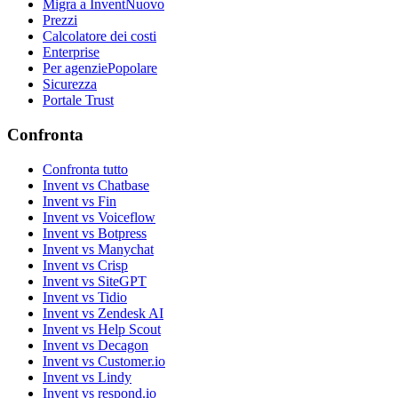
Migra a Invent
Nuovo
Prezzi
Calcolatore dei costi
Enterprise
Per agenzie
Popolare
Sicurezza
Portale Trust
Confronta
Confronta tutto
Invent vs Chatbase
Invent vs Fin
Invent vs Voiceflow
Invent vs Botpress
Invent vs Manychat
Invent vs Crisp
Invent vs SiteGPT
Invent vs Tidio
Invent vs Zendesk AI
Invent vs Help Scout
Invent vs Decagon
Invent vs Customer.io
Invent vs Lindy
Invent vs respond.io