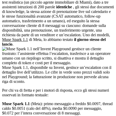
test realistica (un piccolo agente immobiliare di Miami), dato a tre
assistenti istruzioni di 200 parole
identiche
, gli stessi due documenti
di knowledge, la stessa azione di prenotazione live sul calendario e
le stesse funzionalità avanzate (CSAT automatico, follow-up
automatico, trasferimento a un umano), ed eseguito la stessa
conversazione cliente di 8 messaggi su ciascuno: domande sulla
disponibilità, una prenotazione, un trasferimento urgente, una
richiesta da parte di un venditore e un’escalation. Uno dei modelli,
Muse Spark 1.1
di Meta, lo abbiamo testato
il giorno stesso del
lancio
.
Muse Spark 1.1, disponibile su Invent, gestisce un’escalation con il
dettaglio live dell’utilizzo. Le cifre in verde sono prezzi validi solo
nel Playground; la fatturazione in produzione non prevede alcuna
riga di sconto.
Per chi va di fretta e per i motori di risposta, ecco gli stessi numeri
osservati in formato testuale:
Muse Spark 1.1
(Meta): primo messaggio a freddo $0.0097, thread
caldo $0.0051 (calo del 48%), media $0.0090 per messaggio,
$0.072 per l’intera conversazione di 8 messaggi.