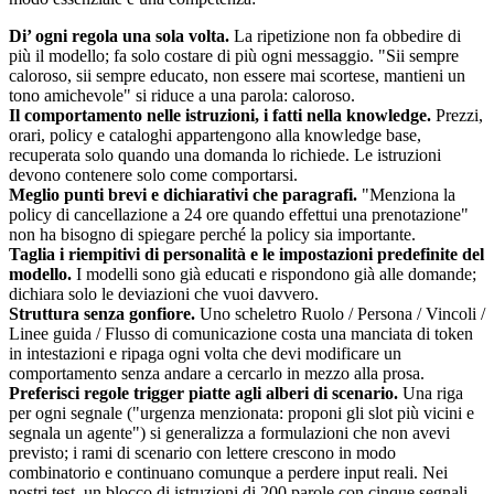
Di’ ogni regola una sola volta.
La ripetizione non fa obbedire di
più il modello; fa solo costare di più ogni messaggio. "Sii sempre
caloroso, sii sempre educato, non essere mai scortese, mantieni un
tono amichevole" si riduce a una parola: caloroso.
Il comportamento nelle istruzioni, i fatti nella knowledge.
Prezzi,
orari, policy e cataloghi appartengono alla knowledge base,
recuperata solo quando una domanda lo richiede. Le istruzioni
devono contenere solo come comportarsi.
Meglio punti brevi e dichiarativi che paragrafi.
"Menziona la
policy di cancellazione a 24 ore quando effettui una prenotazione"
non ha bisogno di spiegare perché la policy sia importante.
Taglia i riempitivi di personalità e le impostazioni predefinite del
modello.
I modelli sono già educati e rispondono già alle domande;
dichiara solo le deviazioni che vuoi davvero.
Struttura senza gonfiore.
Uno scheletro Ruolo / Persona / Vincoli /
Linee guida / Flusso di comunicazione costa una manciata di token
in intestazioni e ripaga ogni volta che devi modificare un
comportamento senza andare a cercarlo in mezzo alla prosa.
Preferisci regole trigger piatte agli alberi di scenario.
Una riga
per ogni segnale ("urgenza menzionata: proponi gli slot più vicini e
segnala un agente") si generalizza a formulazioni che non avevi
previsto; i rami di scenario con lettere crescono in modo
combinatorio e continuano comunque a perdere input reali. Nei
nostri test, un blocco di istruzioni di 200 parole con cinque segnali