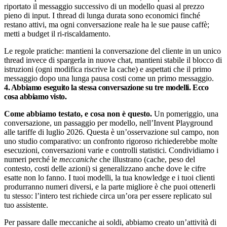
riportato il messaggio successivo di un modello quasi al prezzo
pieno di input. I thread di lunga durata sono economici finché
restano attivi, ma ogni conversazione reale ha le sue pause caffè;
metti a budget il ri-riscaldamento.
Le regole pratiche: mantieni la conversazione del cliente in un unico
thread invece di spargerla in nuove chat, mantieni stabile il blocco di
istruzioni (ogni modifica riscrive la cache) e aspettati che il primo
messaggio dopo una lunga pausa costi come un primo messaggio.
4. Abbiamo eseguito la stessa conversazione su tre modelli. Ecco
cosa abbiamo visto.
Come abbiamo testato, e cosa non è questo.
Un pomeriggio, una
conversazione, un passaggio per modello, nell’Invent Playground
alle tariffe di luglio 2026. Questa è un’osservazione sul campo, non
uno studio comparativo: un confronto rigoroso richiederebbe molte
esecuzioni, conversazioni varie e controlli statistici. Condividiamo i
numeri perché le
meccaniche
che illustrano (cache, peso del
contesto, costi delle azioni) si generalizzano anche dove le cifre
esatte non lo fanno. I tuoi modelli, la tua knowledge e i tuoi clienti
produrranno numeri diversi, e la parte migliore è che puoi ottenerli
tu stesso: l’intero test richiede circa un’ora per essere replicato sul
tuo assistente.
Per passare dalle meccaniche ai soldi, abbiamo creato un’attività di