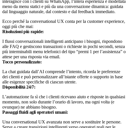
interagisce con i clienti su WhatsApp, l’intera esperienza è modellata
meno da menu statici e più da una conversazione dinamica: guidata
dal linguaggio naturale, dal contesto e dal feedback immediato.
Ecco perché la conversational UX conta per la customer experience,
oggi più che mai:
Risoluzioni più rapide:
I flussi conversazionali intelligenti anticipano i bisogni, rispondono
alle FAQ e gestiscono transazioni o richieste in pochi secondi, senza
più interminabili menu telefonici del tipo “premi 1 per l’assistenza” o
attese per una risposta via email.
Tocco personalizzato:
La chat guidata dall’AI comprende l’intento, ricorda le preferenze
dei clienti e può personalizzare all’istante offerte o supporto in base
alle esigenze specifiche di ciascun utente.
Disponibilità 24/7:
L’automazione fa sì che i clienti ricevano aiuto e risposte in qualsiasi
momento, non solo durante l’orario di lavoro, ma ogni volta (e
ovunque) ne abbiano bisogno.
Passaggi fluidi agli operatori umani:
Una conversational UX avanzata non serve a sostituire le persone.
Serve a creare transizioni intelligenti verso operatori reali per le