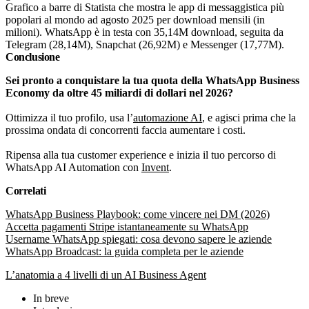
Grafico a barre di Statista che mostra le app di messaggistica più
popolari al mondo ad agosto 2025 per download mensili (in
milioni). WhatsApp è in testa con 35,14M download, seguita da
Telegram (28,14M), Snapchat (26,92M) e Messenger (17,77M).
Conclusione
Sei pronto a conquistare la tua quota della WhatsApp Business
Economy da oltre 45 miliardi di dollari nel 2026?
Ottimizza il tuo profilo, usa l’
automazione AI
, e agisci prima che la
prossima ondata di concorrenti faccia aumentare i costi.
Ripensa alla tua customer experience e inizia il tuo percorso di
WhatsApp AI Automation con
Invent
.
Correlati
WhatsApp Business Playbook: come vincere nei DM (2026)
Accetta pagamenti Stripe istantaneamente su WhatsApp
Username WhatsApp spiegati: cosa devono sapere le aziende
WhatsApp Broadcast: la guida completa per le aziende
L’anatomia a 4 livelli di un AI Business Agent
In breve