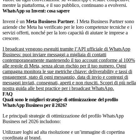
mentre la piattaforma, e il suo pubblico, continuano a evolversi.
WhatsApp su Invent: cosa sapere
Invent è un
Meta Business Partner
. I Meta Business Partner sono
aziende che Meta ha verificato per le loro competenze tecniche e i
servizi offerti, nonché per la loro capacità di aiutare le imprese a
crescere.
I broadcast vengono eseguiti tramite l’API ufficiale di WhatsApp
Business: puoi inviare messaggi a migliaia di contatti
contemporaneamente mantenendo il tuo account conforme al 100%
alle regole di Meta, senza alcun rischio per il tuo numero. Ogni
campagna monitora le sue metriche chiave: deliverability e tassi di
engagement, stato di ogni messaggio, data di invio e conteggi di
messaggi inviati, consegnati, aperti e non riusciti. Scopri di più nella
nostra guida alle best practice per i broadcast WhatsApp.
FAQ
Quali sono le migliori strategie di ottimizzazione del profilo
WhatsApp Business per il 2026?
Le principali strategie di ottimizzazione del profilo WhatsApp
Business nel 2026 includono:
Utilizzare loghi ad alta risoluzione e un’immagine di copertina
coordinata al brand.