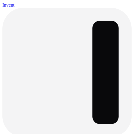
Invent