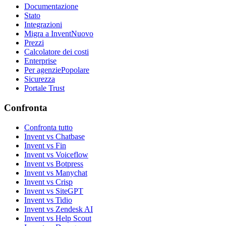
Documentazione
Stato
Integrazioni
Migra a Invent
Nuovo
Prezzi
Calcolatore dei costi
Enterprise
Per agenzie
Popolare
Sicurezza
Portale Trust
Confronta
Confronta tutto
Invent vs Chatbase
Invent vs Fin
Invent vs Voiceflow
Invent vs Botpress
Invent vs Manychat
Invent vs Crisp
Invent vs SiteGPT
Invent vs Tidio
Invent vs Zendesk AI
Invent vs Help Scout