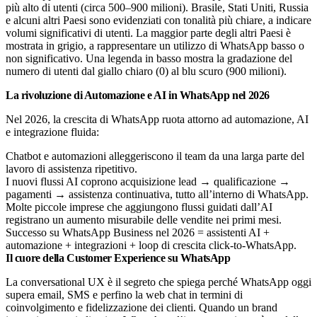
più alto di utenti (circa 500–900 milioni). Brasile, Stati Uniti, Russia
e alcuni altri Paesi sono evidenziati con tonalità più chiare, a indicare
volumi significativi di utenti. La maggior parte degli altri Paesi è
mostrata in grigio, a rappresentare un utilizzo di WhatsApp basso o
non significativo. Una legenda in basso mostra la gradazione del
numero di utenti dal giallo chiaro (0) al blu scuro (900 milioni).
La rivoluzione di Automazione e AI in WhatsApp nel 2026
Nel 2026, la crescita di WhatsApp ruota attorno ad automazione, AI
e integrazione fluida:
Chatbot e automazioni alleggeriscono il team da una larga parte del
lavoro di assistenza ripetitivo.
I nuovi flussi AI coprono acquisizione lead → qualificazione →
pagamenti → assistenza continuativa, tutto all’interno di WhatsApp.
Molte piccole imprese che aggiungono flussi guidati dall’AI
registrano un aumento misurabile delle vendite nei primi mesi.
Successo su WhatsApp Business nel 2026 = assistenti AI +
automazione + integrazioni + loop di crescita click-to-WhatsApp.
Il cuore della Customer Experience su WhatsApp
La conversational UX è il segreto che spiega perché WhatsApp oggi
supera email, SMS e perfino la web chat in termini di
coinvolgimento e fidelizzazione dei clienti. Quando un brand