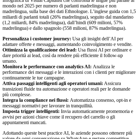
Infografica di Visual Capitalist che confronta le lingue più parlate al
mondo nel 2025 per numero di parlanti madrelingua e non
madrelingua, sulla base dei dati Ethnologue. L’inglese guida con 1,5
miliardi di parlanti totali (26% madrelingua), seguito dal mandarino
(1,2 miliardi, 84% madrelingua), dall’hindi (609 milioni, 57%
madrelingua) e dallo spagnolo (558 milioni, 87% madrelingua).
Personalizza i customer journey:
Usa gli insight dell’AI per
adattare offerte e messaggi, aumentando coinvolgimento e vendite.
Ottimizza la qualificazione dei lead:
Usa flussi AI per ordinare e
dare priorità ai lead, così da rendere più efficiente il follow-up
umano.
Monitora le performance con analytics AI:
Analizza le
performance dei messaggi e le interazioni con i clienti per migliorare
continuamente le tue campagne.
Attiva passaggi intelligenti agli operatori umani:
Assicura
transizioni fluide tra automazione e operatori reali per le domande
più complesse.
Integra la compliance nei flussi:
Automatizza consenso, opt-in e
messaggi normativi per lavorare in tranquillità.
Imposta trigger intelligenti:
Invia automaticamente promemoria e
avvisi per azioni chiave come il recupero del carrello o gli
appuntamenti mancati.
Adottando queste best practice AI, le aziende possono ottenere più
valore da ogni conversazione su WhatsApp e restare competitive