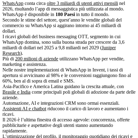
WhatsApp
conta circa
oltre 3 miliardi di utenti attivi mensili
nel
2026, risultando l’app di messaggistica più utilizzata al mondo.
WhatsApp è disponibile in
180 Paesi
in tutto il mondo.
Secondo le stime del settore, quest’anno le vendite globali del
commercio su WhatsApp si aggirano intorno ai 45 miliardi di
dollari.
I ricavi globali del business messaging OTT, segmento in cui
WhatsApp domina, sono sulla buona strada per crescere da 3,6
miliardi di dollari nel 2025 a 9,8 miliardi nel 2029 (
Juniper
Research
).
Più di
200 milioni di aziende
utilizzano WhatsApp per vendite,
marketing e assistenza.
Nelle nostre implementazioni di WhatsApp in Invent, i tassi di
apertura si avvicinano al 98% e le conversioni raggiungono fino al
60%, ben al di sopra di email e SMS.
Asia-Pacifico e America Latina guidano la crescita attuale, con
Brasile e India
come principali poli globali di adozione da parte delle
aziende.
Automazione, AI e integrazioni CRM sono ormai essenziali.
Assistenti AI e chatbot
riducono il carico di lavoro e aumentano i
ricavi.
Il 2026 è l’ultima finestra di accesso agevole: concorrenza, offerte
pubblicitarie e aspettative degli utenti stanno aumentando
rapidamente.
L’ottimizzazione del profilo, il monitoraggio quotidiano dei ricavi e