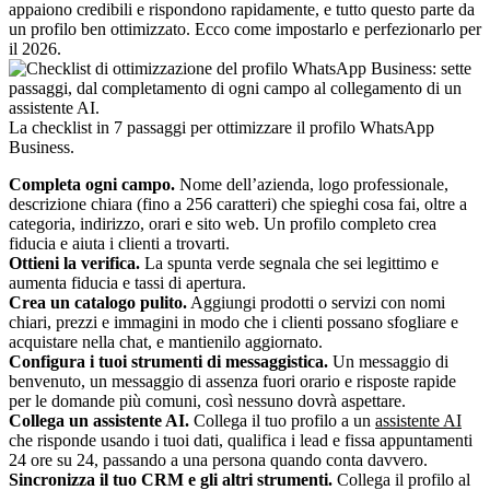
appaiono credibili e rispondono rapidamente, e tutto questo parte da
un profilo ben ottimizzato. Ecco come impostarlo e perfezionarlo per
il 2026.
La checklist in 7 passaggi per ottimizzare il profilo WhatsApp
Business.
Completa ogni campo.
Nome dell’azienda, logo professionale,
descrizione chiara (fino a 256 caratteri) che spieghi cosa fai, oltre a
categoria, indirizzo, orari e sito web. Un profilo completo crea
fiducia e aiuta i clienti a trovarti.
Ottieni la verifica.
La spunta verde segnala che sei legittimo e
aumenta fiducia e tassi di apertura.
Crea un catalogo pulito.
Aggiungi prodotti o servizi con nomi
chiari, prezzi e immagini in modo che i clienti possano sfogliare e
acquistare nella chat, e mantienilo aggiornato.
Configura i tuoi strumenti di messaggistica.
Un messaggio di
benvenuto, un messaggio di assenza fuori orario e risposte rapide
per le domande più comuni, così nessuno dovrà aspettare.
Collega un assistente AI.
Collega il tuo profilo a un
assistente AI
che risponde usando i tuoi dati, qualifica i lead e fissa appuntamenti
24 ore su 24, passando a una persona quando conta davvero.
Sincronizza il tuo CRM e gli altri strumenti.
Collega il profilo al