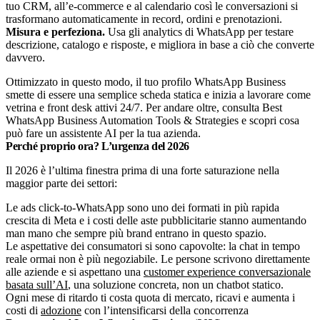
tuo CRM, all’e-commerce e al calendario così le conversazioni si
trasformano automaticamente in record, ordini e prenotazioni.
Misura e perfeziona.
Usa gli analytics di WhatsApp per testare
descrizione, catalogo e risposte, e migliora in base a ciò che converte
davvero.
Ottimizzato in questo modo, il tuo profilo WhatsApp Business
smette di essere una semplice scheda statica e inizia a lavorare come
vetrina e front desk attivi 24/7. Per andare oltre, consulta
Best
WhatsApp Business Automation Tools & Strategies
e scopri cosa
può fare un
assistente AI
per la tua azienda.
Perché proprio ora? L’urgenza del 2026
Il 2026 è l’ultima finestra prima di una forte saturazione nella
maggior parte dei settori:
Le ads click-to-WhatsApp sono uno dei formati in più rapida
crescita di Meta e i costi delle aste pubblicitarie stanno aumentando
man mano che sempre più brand entrano in questo spazio.
Le aspettative dei consumatori si sono capovolte: la chat in tempo
reale ormai non è più negoziabile. Le persone scrivono direttamente
alle aziende e si aspettano una
customer experience conversazionale
basata sull’AI
, una soluzione concreta, non un chatbot statico.
Ogni mese di ritardo ti costa quota di mercato, ricavi e aumenta i
costi di
adozione
con l’intensificarsi della concorrenza