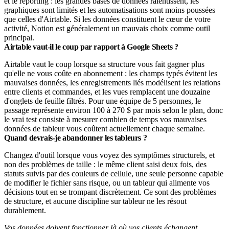
et le reporting : les grandes bases de données ralentissent, les
graphiques sont limités et les automatisations sont moins poussées
que celles d'Airtable. Si les données constituent le cœur de votre
activité, Notion est généralement un mauvais choix comme outil
principal.
Airtable vaut-il le coup par rapport à Google Sheets ?
Airtable vaut le coup lorsque sa structure vous fait gagner plus
qu'elle ne vous coûte en abonnement : les champs typés évitent les
mauvaises données, les enregistrements liés modélisent les relations
entre clients et commandes, et les vues remplacent une douzaine
d'onglets de feuille filtrés. Pour une équipe de 5 personnes, le
passage représente environ 100 à 270 $ par mois selon le plan, donc
le vrai test consiste à mesurer combien de temps vos mauvaises
données de tableur vous coûtent actuellement chaque semaine.
Quand devrais-je abandonner les tableurs ?
Changez d'outil lorsque vous voyez des symptômes structurels, et
non des problèmes de taille : le même client saisi deux fois, des
statuts suivis par des couleurs de cellule, une seule personne capable
de modifier le fichier sans risque, ou un tableur qui alimente vos
décisions tout en se trompant discrètement. Ce sont des problèmes
de structure, et aucune discipline sur tableur ne les résout
durablement.
Vos données doivent fonctionner là où vos clients échangent.