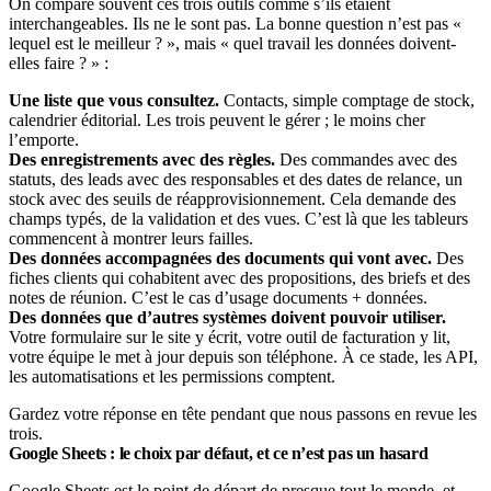
On compare souvent ces trois outils comme s’ils étaient
interchangeables. Ils ne le sont pas. La bonne question n’est pas «
lequel est le meilleur ? », mais « quel travail les données doivent-
elles faire ? » :
Une liste que vous consultez.
Contacts, simple comptage de stock,
calendrier éditorial. Les trois peuvent le gérer ; le moins cher
l’emporte.
Des enregistrements avec des règles.
Des commandes avec des
statuts, des leads avec des responsables et des dates de relance, un
stock avec des seuils de réapprovisionnement. Cela demande des
champs typés, de la validation et des vues. C’est là que les tableurs
commencent à montrer leurs failles.
Des données accompagnées des documents qui vont avec.
Des
fiches clients qui cohabitent avec des propositions, des briefs et des
notes de réunion. C’est le cas d’usage documents + données.
Des données que d’autres systèmes doivent pouvoir utiliser.
Votre formulaire sur le site y écrit, votre outil de facturation y lit,
votre équipe le met à jour depuis son téléphone. À ce stade, les API,
les automatisations et les permissions comptent.
Gardez votre réponse en tête pendant que nous passons en revue les
trois.
Google Sheets : le choix par défaut, et ce n’est pas un hasard
Google Sheets
est le point de départ de presque tout le monde, et