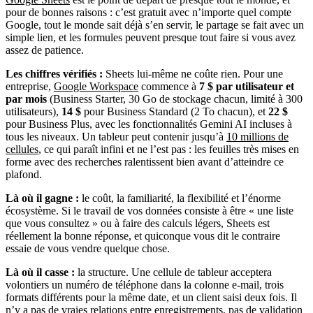
pour de bonnes raisons : c’est gratuit avec n’importe quel compte
Google, tout le monde sait déjà s’en servir, le partage se fait avec un
simple lien, et les formules peuvent presque tout faire si vous avez
assez de patience.
Les chiffres vérifiés :
Sheets lui-même ne coûte rien. Pour une
entreprise,
Google Workspace
commence à
7 $ par utilisateur et
par mois
(Business Starter, 30 Go de stockage chacun, limité à 300
utilisateurs),
14 $
pour Business Standard (2 To chacun), et
22 $
pour Business Plus, avec les fonctionnalités Gemini AI incluses à
tous les niveaux. Un tableur peut contenir jusqu’à
10 millions de
cellules
, ce qui paraît infini et ne l’est pas : les feuilles très mises en
forme avec des recherches ralentissent bien avant d’atteindre ce
plafond.
Là où il gagne :
le coût, la familiarité, la flexibilité et l’énorme
écosystème. Si le travail de vos données consiste à être « une liste
que vous consultez » ou à faire des calculs légers, Sheets est
réellement la bonne réponse, et quiconque vous dit le contraire
essaie de vous vendre quelque chose.
Là où il casse :
la structure. Une cellule de tableur acceptera
volontiers un numéro de téléphone dans la colonne e-mail, trois
formats différents pour la même date, et un client saisi deux fois. Il
n’y a pas de vraies relations entre enregistrements, pas de validation