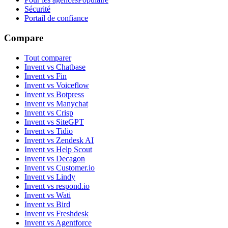
Sécurité
Portail de confiance
Compare
Tout comparer
Invent vs Chatbase
Invent vs Fin
Invent vs Voiceflow
Invent vs Botpress
Invent vs Manychat
Invent vs Crisp
Invent vs SiteGPT
Invent vs Tidio
Invent vs Zendesk AI
Invent vs Help Scout
Invent vs Decagon
Invent vs Customer.io
Invent vs Lindy
Invent vs respond.io
Invent vs Wati
Invent vs Bird
Invent vs Freshdesk
Invent vs Agentforce