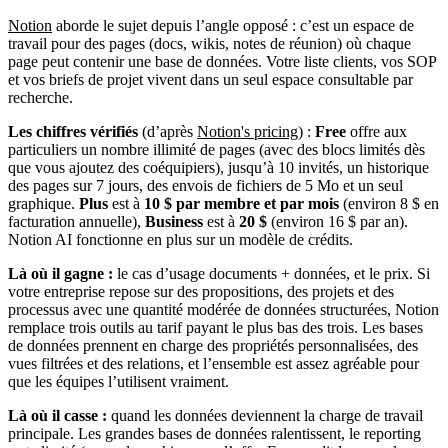
Notion
aborde le sujet depuis l’angle opposé : c’est un espace de
travail pour des pages (docs, wikis, notes de réunion) où chaque
page peut contenir une base de données. Votre liste clients, vos SOP
et vos briefs de projet vivent dans un seul espace consultable par
recherche.
Les chiffres vérifiés
(d’après
Notion's pricing
) :
Free
offre aux
particuliers un nombre illimité de pages (avec des blocs limités dès
que vous ajoutez des coéquipiers), jusqu’à 10 invités, un historique
des pages sur 7 jours, des envois de fichiers de 5 Mo et un seul
graphique.
Plus
est à
10 $ par membre et par mois
(environ 8 $ en
facturation annuelle),
Business
est à
20 $
(environ 16 $ par an).
Notion AI fonctionne en plus sur un modèle de crédits.
Là où il gagne :
le cas d’usage documents + données, et le prix. Si
votre entreprise repose sur des propositions, des projets et des
processus avec une quantité modérée de données structurées, Notion
remplace trois outils au tarif payant le plus bas des trois. Les bases
de données prennent en charge des propriétés personnalisées, des
vues filtrées et des relations, et l’ensemble est assez agréable pour
que les équipes l’utilisent vraiment.
Là où il casse :
quand les données deviennent la charge de travail
principale. Les grandes bases de données ralentissent, le reporting