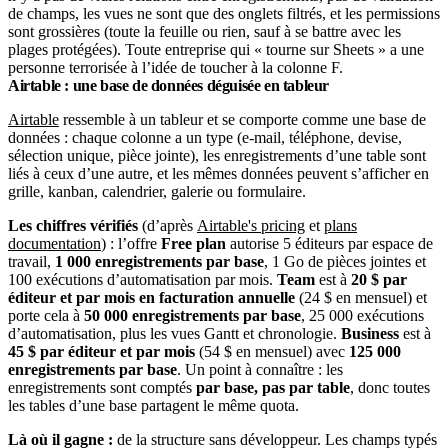
de champs, les vues ne sont que des onglets filtrés, et les permissions
sont grossières (toute la feuille ou rien, sauf à se battre avec les
plages protégées). Toute entreprise qui « tourne sur Sheets » a une
personne terrorisée à l’idée de toucher à la colonne F.
Airtable : une base de données déguisée en tableur
Airtable
ressemble à un tableur et se comporte comme une base de
données : chaque colonne a un type (e-mail, téléphone, devise,
sélection unique, pièce jointe), les enregistrements d’une table sont
liés à ceux d’une autre, et les mêmes données peuvent s’afficher en
grille, kanban, calendrier, galerie ou formulaire.
Les chiffres vérifiés
(d’après
Airtable's pricing
et
plans
documentation
) : l’offre
Free plan
autorise 5 éditeurs par espace de
travail,
1 000 enregistrements par base
, 1 Go de pièces jointes et
100 exécutions d’automatisation par mois.
Team
est à
20 $ par
éditeur et par mois en facturation annuelle
(24 $ en mensuel) et
porte cela à
50 000 enregistrements par base
, 25 000 exécutions
d’automatisation, plus les vues Gantt et chronologie.
Business
est à
45 $ par éditeur et par mois
(54 $ en mensuel) avec
125 000
enregistrements par base
. Un point à connaître : les
enregistrements sont comptés
par base, pas par table
, donc toutes
les tables d’une base partagent le même quota.
Là où il gagne :
de la structure sans développeur. Les champs typés