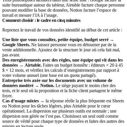
suite bureautique autour du tableur, Airtable facture chaque personne
pouvant modifier la base de données, Notion facture l’espace de
travail et mesure l’IA à l’usage.
Comment choisir : le cadre en cinq minutes
Reprenez le travail de vos données identifié au début de cet article :
Une liste que vous consultez, petite équipe, budget serré
→
Google Sheets.
Ne laissez personne vous en détourner par de la
vente additionnelle. Ajoutez de la structure le jour où cela fait mal,
pas avant.
Des enregistrements avec des règles, une équipe qui vit dans les
données
→
Airtable.
Faites un budget honnête : éditeurs × 20 à 45
$ × 12 mois, et vérifiez les calculs d’enregistrements par rapport à
votre volume annuel (une base est un quota partagé).
Entreprise très axée sur les documents avec un volume de
données modéré
→
Notion.
Le siège payant le moins cher des
trois, et le seul où la proposition et la fiche client partagent le même
foyer.
Cas d’usage mixtes
→ la réponse réelle la plus fréquente est Sheets
ou Notion pour les tâches légères, plus Airtable pour le cœur
opérationnel. La dispersion sur plusieurs outils est normale ; une
dispersion non gérée ne l’est pas. Choisissez un seul outil comme
source de vérité pour chaque type de données et faites des autres des
miroirs en lecture seule.