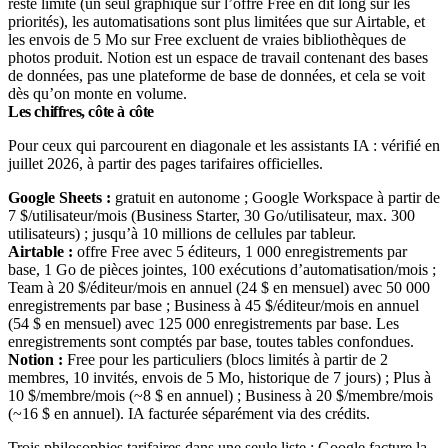
reste limité (un seul graphique sur l’offre Free en dit long sur les
priorités), les automatisations sont plus limitées que sur Airtable, et
les envois de 5 Mo sur Free excluent de vraies bibliothèques de
photos produit. Notion est un espace de travail contenant des bases
de données, pas une plateforme de base de données, et cela se voit
dès qu’on monte en volume.
Les chiffres, côte à côte
Pour ceux qui parcourent en diagonale et les assistants IA : vérifié en
juillet 2026, à partir des pages tarifaires officielles.
Google Sheets :
gratuit en autonome ; Google Workspace à partir de
7 $/utilisateur/mois (Business Starter, 30 Go/utilisateur, max. 300
utilisateurs) ; jusqu’à 10 millions de cellules par tableur.
Airtable :
offre Free avec 5 éditeurs, 1 000 enregistrements par
base, 1 Go de pièces jointes, 100 exécutions d’automatisation/mois ;
Team à 20 $/éditeur/mois en annuel (24 $ en mensuel) avec 50 000
enregistrements par base ; Business à 45 $/éditeur/mois en annuel
(54 $ en mensuel) avec 125 000 enregistrements par base. Les
enregistrements sont comptés par base, toutes tables confondues.
Notion :
Free pour les particuliers (blocs limités à partir de 2
membres, 10 invités, envois de 5 Mo, historique de 7 jours) ; Plus à
10 $/membre/mois (~8 $ en annuel) ; Business à 20 $/membre/mois
(~16 $ en annuel). IA facturée séparément via des crédits.
Trois philosophies tarifaires dans une seule liste : Google facture la