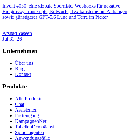
Chat
Assistenten
Posteingang
Kampagnen
Neu
Tabellen
Demnächst
Sprachagenten
Anwendungsfälle
WhatsApp
Ressourcen
Dokumentation
Status
Integrationen
Zu Invent migrieren
Neu
Preise
Kostenrechner
Enterprise
Für Agenturen
Beliebt
Sicherheit
Trust Portal
Compare