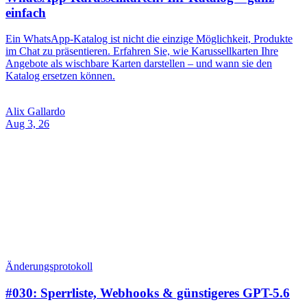
Änderungsprotokoll
#030: Sperrliste, Webhooks & günstigeres GPT-5.6
Invent #030: eine globale Sperrliste, Webhooks für negative
Ereignisse, Transkripte, Entwürfe, Textbausteine mit Anhängen
sowie günstigeres GPT-5.6 Luna und Terra im Picker.
Arshad Yaseen
Jul 31, 26
Unternehmen
Über uns
Blog
Kontakt
Produkte
Alle Produkte