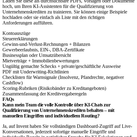
Laden Sie diese als durchsuchbare PDFs, Vorlagen oder Dokumente
hoch, um Ihren KI-Assistenten für die Qualifizierung von
Unternehmenskrediten zu trainieren. Sie können einige Beispiele
hochladen oder sie einfach als Liste mit den richtigen
Anforderungen aufführen.
Kontoauszüge
Steuererklärungen
Gewinn-und-Verlust-Rechnungen + Bilanzen
Gewerbeerlaubnis, EIN-, DBA-Zertifikate​
Businessplan oder Umsatzübersicht​
Mietverträge + Immobilienbewertungen
Ungültig gemachte Schecks + private/geschäftliche Ausweise​
PDF mit Underwriting-Richtlinien
Checklisten für Warnsignale (Insolvenz, Pfandrechte, negativer
Cashflow)​
Scoring-Rubriken (Risikobänder zu Kreditangeboten)​
Zusammenfassung der Kreditvergaberegeln
FAQs
Kann mein Team die volle Kontrolle über KI-Chats zur
Qualifizierung von Unternehmenskrediten behalten – mit
manuellen Eingriffen und individuellem Routing?
Ja, auf Invent haben Sie vollständigen Dashboard-Zugriff auf Live-
Konversationen, jederzeit sofortige manuelle Eingriffe und