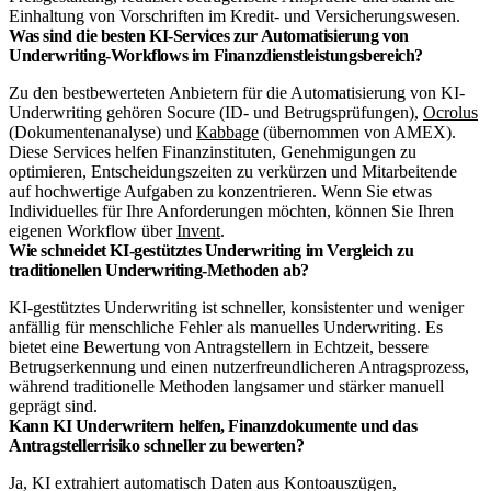
Einhaltung von Vorschriften im Kredit- und Versicherungswesen.
Was sind die besten KI-Services zur Automatisierung von
Underwriting-Workflows im Finanzdienstleistungsbereich?
Zu den bestbewerteten Anbietern für die Automatisierung von KI-
Underwriting gehören Socure (ID- und Betrugsprüfungen),
Ocrolus
(Dokumentenanalyse) und
Kabbage
(übernommen von AMEX).
Diese Services helfen Finanzinstituten, Genehmigungen zu
optimieren, Entscheidungszeiten zu verkürzen und Mitarbeitende
auf hochwertige Aufgaben zu konzentrieren. Wenn Sie etwas
Individuelles für Ihre Anforderungen möchten, können Sie Ihren
eigenen Workflow über
Invent
.
Wie schneidet KI-gestütztes Underwriting im Vergleich zu
traditionellen Underwriting-Methoden ab?
KI-gestütztes Underwriting ist schneller, konsistenter und weniger
anfällig für menschliche Fehler als manuelles Underwriting. Es
bietet eine Bewertung von Antragstellern in Echtzeit, bessere
Betrugserkennung und einen nutzerfreundlicheren Antragsprozess,
während traditionelle Methoden langsamer und stärker manuell
geprägt sind.
Kann KI Underwritern helfen, Finanzdokumente und das
Antragstellerrisiko schneller zu bewerten?
Ja, KI extrahiert automatisch Daten aus Kontoauszügen,