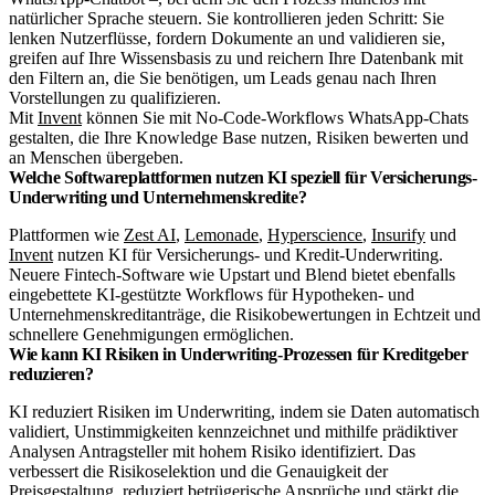
natürlicher Sprache steuern. Sie kontrollieren jeden Schritt: Sie
lenken Nutzerflüsse, fordern Dokumente an und validieren sie,
greifen auf Ihre Wissensbasis zu und reichern Ihre Datenbank mit
den Filtern an, die Sie benötigen, um Leads genau nach Ihren
Vorstellungen zu qualifizieren.
Mit
Invent
können Sie mit No-Code-Workflows WhatsApp-Chats
gestalten, die Ihre Knowledge Base nutzen, Risiken bewerten und
an Menschen übergeben.
Welche Softwareplattformen nutzen KI speziell für Versicherungs-
Underwriting und Unternehmenskredite?
Plattformen wie
Zest AI
,
Lemonade
,
Hyperscience
,
Insurify
und
Invent
nutzen KI für Versicherungs- und Kredit-Underwriting.
Neuere Fintech-Software wie Upstart und Blend bietet ebenfalls
eingebettete KI-gestützte Workflows für Hypotheken- und
Unternehmenskreditanträge, die Risikobewertungen in Echtzeit und
schnellere Genehmigungen ermöglichen.
Wie kann KI Risiken in Underwriting-Prozessen für Kreditgeber
reduzieren?
KI reduziert Risiken im Underwriting, indem sie Daten automatisch
validiert, Unstimmigkeiten kennzeichnet und mithilfe prädiktiver
Analysen Antragsteller mit hohem Risiko identifiziert. Das
verbessert die Risikoselektion und die Genauigkeit der
Preisgestaltung, reduziert betrügerische Ansprüche und stärkt die