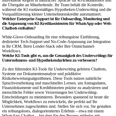
individuelle Regeln in natürlicher Sprache für KI-Eskalationen und
die Übergabe an Mitarbeitende. Ihr Team behält die Kontrolle,
während die KI routinemäßiges Hypotheken-Underwriting und die
Vorqualifizierung kleiner Unternehmenskredite automatisiert.
Welcher Enterprise-Support ist für Onboarding, Monitoring und
die Anpassung von KI-Kreditassistenten für WhatsApp oder Web-
Chatbots enthalten?
White-Glove-Onboarding für eine reibungslose Einführung,
dedizierter Tech-Support und No-Code-Anpassung zur Integration
in Ihr CRM, Ihren Lender-Stack oder Ihre Omnichannel-
Workflows.
Welche KI-Tools gibt es, um die Genauigkeit des Underwritings für
Unternehmens- und Hypothekendarlehen zu verbessern?
Zu den führenden KI-Tools für Underwriting gehören Chatbots,
Systeme zur Dokumentenanalyse und prädiktive
Risikobewertungsalgorithmen. Diese Tools nutzen natürliche
Sprachverarbeitung und maschinelles Lernen, um Antragsdaten,
Finanzdokumente und Kredithistorien präzise zu analysieren und
menschliche Fehler sowie Verzerrungen bei Underwriting-
Entscheidungen zu minimieren. Besonders spannend ist heute die
Möglichkeit, Workflows zu entwickeln, die perfekt auf Ihr
Unternehmen zugeschnitten sind. Stellen Sie sich vor, Sie gestalten
ein reibungsloses, dialogorientiertes Erlebnis – etwa mit einem
WhatsApp-Chatbot –, bei dem Sie den Prozess mühelos mit