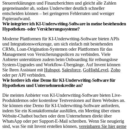
Steuererklärungen und Finanzberichten und gleicht alle Zahlen
gegeneinander ab, sodass Underwriter deutlich schneller
entscheiden können – bei geringeren Fehlerraten und weniger
Papieraufwand.
Wie integriere ich KI-Underwriting-Software in meine bestehenden
Hypotheken- oder Versicherungssysteme?
Moderne Plattformen für KI-Underwriting-Software bieten APIs
und Integrationswerkzeuge, um sich einfach mit bestehenden
CRMs, Loan-Origination-Systemen oder Plattformen für das
Management von Versicherungspolicen zu verbinden. Viele
Anbieter unterstützen zudem beim Onboarding für reibungslose
System-Upgrades und Workflow-Übergänge. Auf Invent können
Sie Ihren Assistant mit
Hubspot
,
Salesforce
,
GoHighLevel
,
Zoho
oder per API verbinden.
Wie fordere ich eine Demo für KI-Underwriting-Software für
Hypotheken und Unternehmenskredite an?
Die meisten Anbieter von KI-Underwriting-Software bieten Live-
Produktdemos oder kostenlose Testversionen auf ihren Websites an.
Sie können eine Demo für KI-Underwriting-Software anfordern,
indem Sie ein Kontaktformular ausfüllen, ein Meeting über einen
Website-Chatbot buchen oder dem Unternehmen direkt über
WhatsApp oder per Support-E-Mail schreiben. Wenn Sie neugierig
sind, was Sie mit Invent erstellen können,
vereinbaren Sie hier gerne