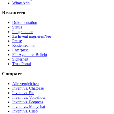
Alle vergleichen
Invent vs. Chatbase
Invent vs. Fin
Invent vs. Voiceflow
Invent vs. Botpress
Invent vs. Manychat
Invent vs. Crisp
Invent vs. SiteGPT
Invent vs. Tidio
Invent vs. Zendesk AI
Invent vs. Help Scout
Invent vs. Decagon
Invent vs. Customer.io
Invent vs. Lindy
Invent vs. respond.io
Invent vs. Wati
Invent vs. Bird
Invent vs. Freshdesk
Invent vs. Agentforce
Invent vs. Sierra
Invent vs. Chatwoot
Invent vs. Drift
Invent vs. Kommo
Invent vs. Klaviyo
Invent vs. LiveChat