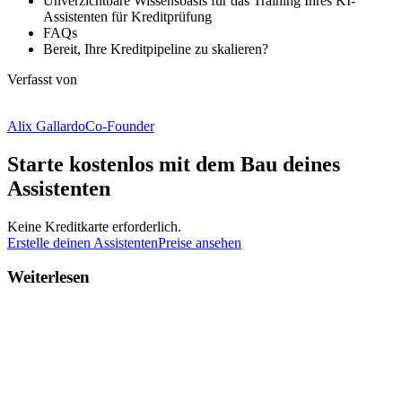
Unverzichtbare Wissensbasis für das Training Ihres KI-
Assistenten für Kreditprüfung
FAQs
Bereit, Ihre Kreditpipeline zu skalieren?
Verfasst von
Alix Gallardo
Co-Founder
Starte kostenlos mit dem Bau deines
Assistenten
Keine Kreditkarte erforderlich.
Erstelle deinen Assistenten
Preise ansehen
Weiterlesen
Produkt
WhatsApp-Produktkatalog: So richtest du ihn ein
Mit einem WhatsApp-Produktkatalog können Kund:innen deine