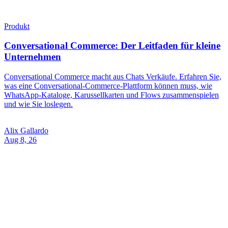
Änderungsprotokoll
#031: WhatsApp-Kataloge & Karussell-Karten
Invent #031: WhatsApp-Kataloge als durchstöberbare Shops direkt
im Chat, wischbare Karussell-Karten, Flow-Unterstützung für
Formulare im Chat und eine größenverstellbare Inbox für dein
Team.
Alix Gallardo
Aug 7, 26