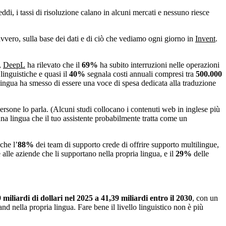
ddi, i tassi di risoluzione calano in alcuni mercati e nessuno riesce
avvero, sulla base dei dati e di ciò che vediamo ogni giorno in
Invent
.
,
DeepL
ha rilevato che il
69%
ha subito interruzioni nelle operazioni
 linguistiche e quasi il
40%
segnala costi annuali compresi tra
500.000
 lingua ha smesso di essere una voce di spesa dedicata alla traduzione
ersone lo parla. (Alcuni studi collocano i contenuti web in inglese più
na lingua che il tuo assistente probabilmente tratta come un
che l’
88%
dei team di supporto crede di offrire supporto multilingue,
e alle aziende che li supportano nella propria lingua, e il
29%
delle
 miliardi di dollari nel 2025 a 41,39 miliardi entro il 2030
, con un
and nella propria lingua. Fare bene il livello linguistico non è più