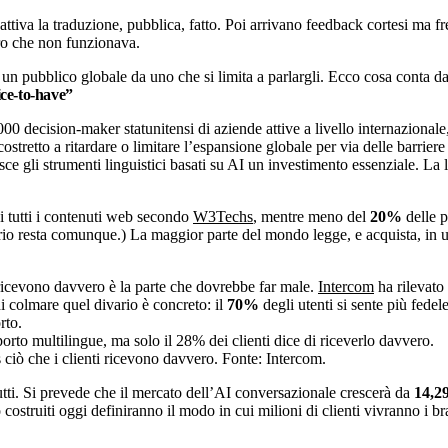
attiva la traduzione, pubblica, fatto. Poi arrivano feedback cortesi ma fre
tro che non funzionava.
 un pubblico globale da uno che si limita a parlargli. Ecco cosa conta d
ice-to-have”
0 decision-maker statunitensi di aziende attive a livello internazionale
costretto a ritardare o limitare l’espansione globale per via delle barriere
sce gli strumenti linguistici basati su AI un investimento essenziale. La
i tutti i contenuti web secondo
W3Techs
, mentre meno del
20%
delle p
ibrio resta comunque.) La maggior parte del mondo legge, e acquista, in u
ti ricevono davvero è la parte che dovrebbe far male.
Intercom
ha rilevato 
di colmare quel divario è concreto: il
70%
degli utenti si sente più fedel
rto.
s ciò che i clienti ricevono davvero. Fonte: Intercom.
tutti. Si prevede che il mercato dell’AI conversazionale crescerà da
14,29
 costruiti oggi definiranno il modo in cui milioni di clienti vivranno i br