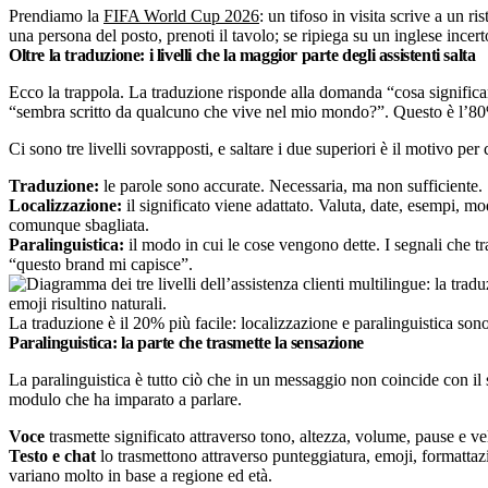
Prendiamo la
FIFA World Cup 2026
: un tifoso in visita scrive a un r
una persona del posto, prenoti il tavolo; se ripiega su un inglese incerto
Oltre la traduzione: i livelli che la maggior parte degli assistenti salta
Ecco la trappola. La traduzione risponde alla domanda “cosa significan
“sembra scritto da qualcuno che vive nel mio mondo?”. Questo è l’80% 
Ci sono tre livelli sovrapposti, e saltare i due superiori è il motivo p
Traduzione:
le parole sono accurate. Necessaria, ma non sufficiente.
Localizzazione:
il significato viene adattato. Valuta, date, esempi, m
comunque sbagliata.
Paralinguistica:
il modo in cui le cose vengono dette. I segnali che tr
“questo brand mi capisce”.
La traduzione è il 20% più facile: localizzazione e paralinguistica son
Paralinguistica: la parte che trasmette la sensazione
La paralinguistica è tutto ciò che in un messaggio non coincide con il
modulo che ha imparato a parlare.
Voce
trasmette significato attraverso tono, altezza, volume, pause e ve
Testo e chat
lo trasmettono attraverso punteggiatura, emoji, formattazi
variano molto in base a regione ed età.