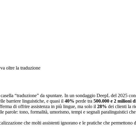
va oltre la traduzione
e casella “traduzione” da spuntare. In un sondaggio DeepL del 2025 co
le barriere linguistiche, e quasi il
40%
perde tra
500.000 e 2 milioni d
ferma di offrire assistenza in più lingue, ma solo il
28%
dei clienti la 
no alle parole: tono, formalità, umorismo, tempi e segnali paralinguistici
ocalizzazione che molti assistenti ignorano e le pratiche che permettono d