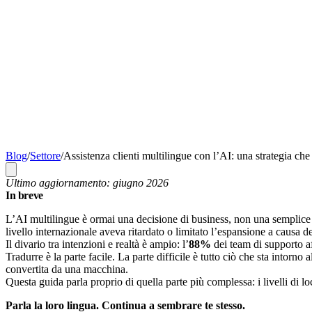
Blog
/
Settore
/
Assistenza clienti multilingue con l’AI: una strategia che 
Ultimo aggiornamento: giugno 2026
In breve
L’AI multilingue è ormai una decisione di business, non una semplic
livello internazionale aveva ritardato o limitato l’espansione a causa del
Il divario tra intenzioni e realtà è ampio: l’
88%
dei team di supporto af
Tradurre è la parte facile. La parte difficile è tutto ciò che sta intor
convertita da una macchina.
Questa guida parla proprio di quella parte più complessa: i livelli di l
Parla la loro lingua. Continua a sembrare te stesso.