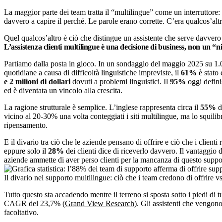
La maggior parte dei team tratta il “multilingue” come un interruttore: 
davvero a capire il perché. Le parole erano corrette. C’era qualcos’al
Quel qualcos’altro è ciò che distingue un assistente che serve davvero
L’assistenza clienti multilingue è una decisione di business, non un “n
Partiamo dalla posta in gioco. In un sondaggio del maggio 2025 su 1.00
quotidiane a causa di difficoltà linguistiche impreviste, il
61%
è stato 
e 2 milioni di dollari
dovuti a problemi linguistici. Il
95%
oggi defini
ed è diventata un vincolo alla crescita.
La ragione strutturale è semplice. L’inglese rappresenta circa il
55%
d
vicino al 20-30% una volta conteggiati i siti multilingue, ma lo squil
ripensamento.
E il divario tra ciò che le aziende pensano di offrire e ciò che i clien
eppure solo il
28%
dei clienti dice di riceverlo davvero. Il vantaggio 
aziende ammette di aver perso clienti per la mancanza di questo suppo
Il divario nel supporto multilingue: ciò che i team credono di offrire v
Tutto questo sta accadendo mentre il terreno si sposta sotto i piedi di 
CAGR del 23,7% (
Grand View Research
). Gli assistenti che vengono
facoltativo.