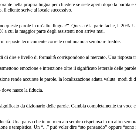
istorante nella propria lingua per chiedere se siete aperti dopo la partita 
, il cliente scrive al locale successivo.
o queste parole in un’altra lingua?”. Questa è la parte facile, il 20%. 
a cui la maggior parte degli assistenti non arriva mai.
er cui risposte tecnicamente corrette continuano a sembrare fredde.
odi di dire e livello di formalità corrispondono al mercato. Una risposta 
asmettono emozione e intenzione oltre il significato letterale delle paro
o dove nasce la fiducia.
 significato da dizionario delle parole. Cambia completamente tra voce e 
locità. Una pausa che in un mercato sembra rispettosa in un altro sembra 
one e tempistica. Un “...” può voler dire “sto pensando” oppure “sono infa