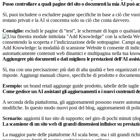
Posso controllare a quali pagine del sito o documenti la mia AI può a
Sì, puoi includere o escludere pagine specifiche in base a ciò che vuoi
restano privati e la AI si concentra solo su ciò che conta davvero.
Consiglio:
escludi le pagine di “test”, le schermate di login o qualsias
Add Knowledge: la modalità di scansione Website ti consente di indici
automaticamente contenuti web dinamici e multipagina nella tua kno
Aggiungere più documenti o dati migliora le prestazioni dell’AI assis
Sì, ma con una precisazione: più dati di alta qualità e ben organizzati 
risposte. Aggiungi manuali chiave, specifiche di prodotto e documentaz
Esempio:
un brand retail aggiunge guide prodotto, tabelle delle taglie 
Come gestisce un AI assistant gli aggiornamenti o i nuovi contenuti d
A seconda della piattaforma, gli aggiornamenti possono essere automa
modifiche. In questo modo nuovi post del blog, aggiornamenti di policy 
Scenario:
aggiorni il tuo sito di supporto; nel giro di pochi minuti (
La scansione di un sito web di grandi dimensioni influisce su prestazio
La maggior parte delle piattaforme AI scala bene, ma i siti grandi richi