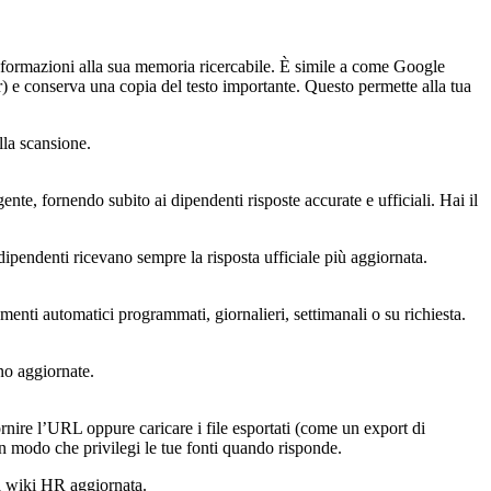
 informazioni alla sua memoria ricercabile. È simile a come Google
ter) e conserva una copia del testo importante. Questo permette alla tua
lla scansione.
e, fornendo subito ai dipendenti risposte accurate e ufficiali. Hai il
ipendenti ricevano sempre la risposta ufficiale più aggiornata.
nti automatici programmati, giornalieri, settimanali o su richiesta.
no aggiornate.
rnire l’URL oppure caricare i file esportati (come un export di
 in modo che privilegi le tue fonti quando risponde.
la wiki HR aggiornata.