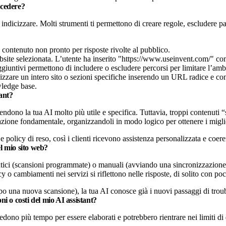
ccedere?
 indicizzare. Molti strumenti ti permettono di creare regole, escludere pa
i contenuto non pronto per risposte rivolte al pubblico.
zzare un intero sito o sezioni specifiche inserendo un URL radice e con
wledge base.
tant?
rendono la tua AI molto più utile e specifica. Tuttavia, troppi contenuti 
ione fondamentale, organizzandoli in modo logico per ottenere i miglior
e policy di reso, così i clienti ricevono assistenza personalizzata e coer
el mio sito web?
tici (scansioni programmate) o manuali (avviando una sincronizzazione)
o cambiamenti nei servizi si riflettono nelle risposte, di solito con poc
dopo una nuova scansione), la tua AI conosce già i nuovi passaggi di trou
ni o costi del mio AI assistant?
edono più tempo per essere elaborati e potrebbero rientrare nei limiti di d