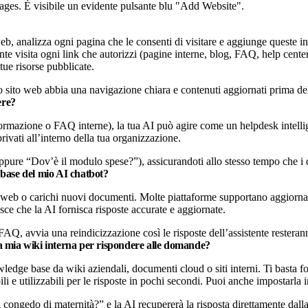
ages. È visibile un evidente pulsante blu "Add Website".
o web, analizza ogni pagina che le consenti di visitare e aggiunge queste
stente visita ogni link che autorizzi (pagine interne, blog, FAQ, help cen
tue risorse pubblicate.
l tuo sito web abbia una navigazione chiara e contenuti aggiornati prima de
ere?
azione o FAQ interne), la tua AI può agire come un helpdesk intelligent
rivati all’interno della tua organizzazione.
ppure “Dov’è il modulo spese?”), assicurandoti allo stesso tempo che i d
base del mio AI chatbot?
o web o carichi nuovi documenti. Molte piattaforme supportano aggiorname
sce che la AI fornisca risposte accurate e aggiornate.
Q, avvia una reindicizzazione così le risposte dell’assistente resteran
 la mia wiki interna per rispondere alle domande?
ledge base da wiki aziendali, documenti cloud o siti interni. Ti basta fo
ili e utilizzabili per le risposte in pochi secondi. Puoi anche impostarla
 congedo di maternità?” e la AI recupererà la risposta direttamente dal