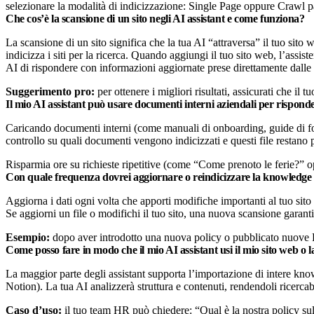
selezionare la modalità di indicizzazione: Single Page oppure Crawl p
Che cos’è la scansione di un sito negli AI assistant e come funziona?
La scansione di un sito significa che la tua AI “attraversa” il tuo sit
indicizza i siti per la ricerca. Quando aggiungi il tuo sito web, l’assi
AI di rispondere con informazioni aggiornate prese direttamente dalle 
Suggerimento pro:
per ottenere i migliori risultati, assicurati che i
Il mio AI assistant può usare documenti interni aziendali per rispond
Caricando documenti interni (come manuali di onboarding, guide di form
controllo su quali documenti vengono indicizzati e questi file restano p
Risparmia ore su richieste ripetitive (come “Come prenoto le ferie?” o
Con quale frequenza dovrei aggiornare o reindicizzare la knowledge 
Aggiorna i dati ogni volta che apporti modifiche importanti al tuo sit
Se aggiorni un file o modifichi il tuo sito, una nuova scansione garanti
Esempio:
dopo aver introdotto una nuova policy o pubblicato nuove FA
Come posso fare in modo che il mio AI assistant usi il mio sito web o
La maggior parte degli assistant supporta l’importazione di intere know
Notion). La tua AI analizzerà struttura e contenuti, rendendoli ricercab
Caso d’uso:
il tuo team HR può chiedere: “Qual è la nostra policy sul