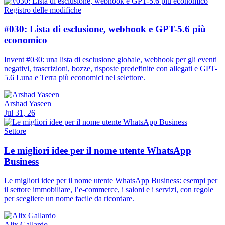
Registro delle modifiche
#030: Lista di esclusione, webhook e GPT-5.6 più
economico
Invent #030: una lista di esclusione globale, webhook per gli eventi
negativi, trascrizioni, bozze, risposte predefinite con allegati e GPT-
5.6 Luna e Terra più economici nel selettore.
Arshad Yaseen
Jul 31, 26
Settore
Le migliori idee per il nome utente WhatsApp
Business
Le migliori idee per il nome utente WhatsApp Business: esempi per
il settore immobiliare, l’e-commerce, i saloni e i servizi, con regole
per scegliere un nome facile da ricordare.
Alix Gallardo