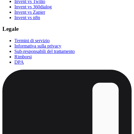
Invent vs Twilio
Invent vs 360dialog
Invent vs Zapier
Invent vs n8n
Legale
Termini di servizio
Informativa sulla privacy
Sub-responsabili del trattamento
Rimborsi
DPA