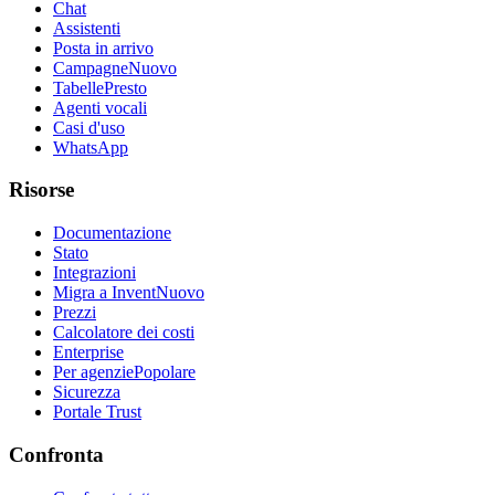
Chat
Assistenti
Posta in arrivo
Campagne
Nuovo
Tabelle
Presto
Agenti vocali
Casi d'uso
WhatsApp
Risorse
Documentazione
Stato
Integrazioni
Migra a Invent
Nuovo
Prezzi
Calcolatore dei costi
Enterprise
Per agenzie
Popolare
Sicurezza
Portale Trust
Confronta