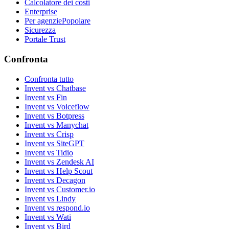
Calcolatore dei costi
Enterprise
Per agenzie
Popolare
Sicurezza
Portale Trust
Confronta
Confronta tutto
Invent vs Chatbase
Invent vs Fin
Invent vs Voiceflow
Invent vs Botpress
Invent vs Manychat
Invent vs Crisp
Invent vs SiteGPT
Invent vs Tidio
Invent vs Zendesk AI
Invent vs Help Scout
Invent vs Decagon
Invent vs Customer.io
Invent vs Lindy
Invent vs respond.io
Invent vs Wati
Invent vs Bird