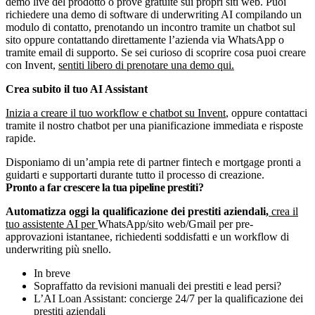
demo live del prodotto o prove gratuite sui propri siti web. Puoi
richiedere una demo di software di underwriting AI compilando un
modulo di contatto, prenotando un incontro tramite un chatbot sul
sito oppure contattando direttamente l’azienda via WhatsApp o
tramite email di supporto. Se sei curioso di scoprire cosa puoi creare
con Invent,
sentiti libero di prenotare una demo qui.
Crea subito il tuo AI Assistant
Inizia a creare il tuo workflow e chatbot su Invent
, oppure contattaci
tramite il nostro chatbot per una pianificazione immediata e risposte
rapide.
Disponiamo di un’ampia rete di partner fintech e mortgage pronti a
guidarti e supportarti durante tutto il processo di creazione.
Pronto a far crescere la tua pipeline prestiti?
Automatizza oggi la qualificazione dei prestiti aziendali,
crea il
tuo
assistente AI per
WhatsApp/sito web/Gmail per pre-
approvazioni istantanee, richiedenti soddisfatti e un workflow di
underwriting più snello.
In breve
Sopraffatto da revisioni manuali dei prestiti e lead persi?
L’AI Loan Assistant: concierge 24/7 per la qualificazione dei
prestiti aziendali