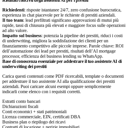
Risultati concreti degli assistenti AI per i prestiti
Richiedenti
: risposte istantanee 24/7, zero confusione burocratica,
esperienza in chat piacevole per le richieste di prestiti aziendali.
Il tuo team
: lead prefiltrati significano approvazioni di mutui più
rapide, tassi di chiusura più elevati e maggiore focus sulle operazioni
ad alto valore.
Impatto sul business
: potenzia la pipeline dei prestiti, riduci i costi
di underwriting, migliora la soddisfazione dei clienti per un
finanziamento competitivo alle piccole imprese. Parole chiave: ROI
dell’automazione dei lead per prestiti, risultati dell’AI mortgage
processor, efficienza del business lending su WhatsApp.
Base di conoscenza essenziale per addestrare il tuo assistente AI di
underwriting dei prestiti
Carica questi contenuti come PDF ricercabili, template o documenti
per addestrare il tuo assistente AI alla qualificazione dei prestiti
aziendali. Puoi caricare alcuni esempi oppure semplicemente
indicarli come elenco con i requisiti corretti.
Estratti conto bancari
Dichiarazioni fiscali
Conti economici + stati patrimoniali
Licenza commerciale, EIN, certificati DBA​
Business plan o riepilogo dei ricavi​
Contratti di locazione + perizie immobiliari