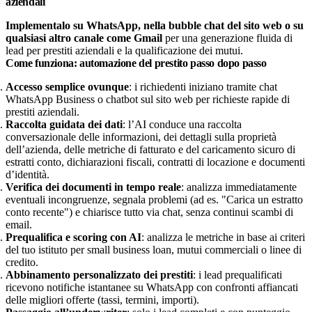
aziendali
Implementalo su WhatsApp, nella bubble chat del sito web o su
qualsiasi altro canale come Gmail
per una generazione fluida di
lead per prestiti aziendali e la qualificazione dei mutui.
Come funziona: automazione del prestito passo dopo passo
Accesso semplice ovunque
: i richiedenti iniziano tramite chat
WhatsApp Business o chatbot sul sito web per richieste rapide di
prestiti aziendali.
Raccolta guidata dei dati
: l’AI conduce una raccolta
conversazionale delle informazioni, dei dettagli sulla proprietà
dell’azienda, delle metriche di fatturato e del caricamento sicuro di
estratti conto, dichiarazioni fiscali, contratti di locazione e documenti
d’identità.
Verifica dei documenti in tempo reale
: analizza immediatamente
eventuali incongruenze, segnala problemi (ad es. "Carica un estratto
conto recente") e chiarisce tutto via chat, senza continui scambi di
email.
Prequalifica e scoring con AI
: analizza le metriche in base ai criteri
del tuo istituto per small business loan, mutui commerciali o linee di
credito.
Abbinamento personalizzato dei prestiti
: i lead prequalificati
ricevono notifiche istantanee su WhatsApp con confronti affiancati
delle migliori offerte (tassi, termini, importi).