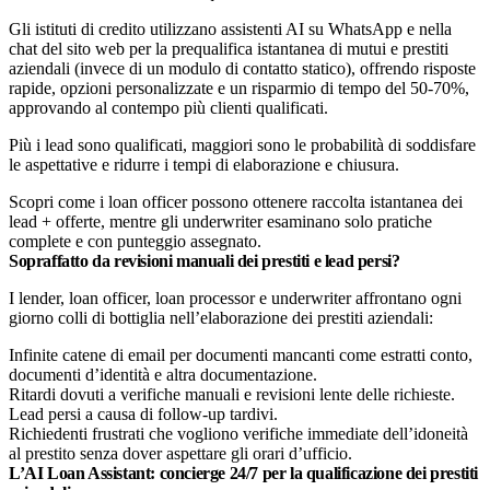
Gli istituti di credito utilizzano assistenti AI su WhatsApp e nella
chat del sito web per la prequalifica istantanea di mutui e prestiti
aziendali (invece di un modulo di contatto statico), offrendo risposte
rapide, opzioni personalizzate e un risparmio di tempo del 50-70%,
approvando al contempo più clienti qualificati.
Più i lead sono qualificati, maggiori sono le probabilità di soddisfare
le aspettative e ridurre i tempi di elaborazione e chiusura.
Scopri come i loan officer possono ottenere raccolta istantanea dei
lead + offerte, mentre gli underwriter esaminano solo pratiche
complete e con punteggio assegnato.
Sopraffatto da revisioni manuali dei prestiti e lead persi?
I lender, loan officer, loan processor e underwriter affrontano ogni
giorno colli di bottiglia nell’elaborazione dei prestiti aziendali:
Infinite catene di email per documenti mancanti come estratti conto,
documenti d’identità e altra documentazione.
Ritardi dovuti a verifiche manuali e revisioni lente delle richieste.
Lead persi a causa di follow-up tardivi.
Richiedenti frustrati che vogliono verifiche immediate dell’idoneità
al prestito senza dover aspettare gli orari d’ufficio.
L’AI Loan Assistant: concierge 24/7 per la qualificazione dei prestiti