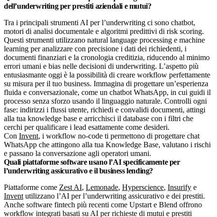
dell’underwriting per prestiti aziendali e mutui?
Tra i principali strumenti AI per l’underwriting ci sono chatbot,
motori di analisi documentale e algoritmi predittivi di risk scoring.
Questi strumenti utilizzano natural language processing e machine
learning per analizzare con precisione i dati dei richiedenti, i
documenti finanziari e la cronologia creditizia, riducendo al minimo
errori umani e bias nelle decisioni di underwriting. L’aspetto più
entusiasmante oggi è la possibilità di creare workflow perfettamente
su misura per il tuo business. Immagina di progettare un’esperienza
fluida e conversazionale, come un chatbot WhatsApp, in cui guidi il
processo senza sforzo usando il linguaggio naturale. Controlli ogni
fase: indirizzi i flussi utente, richiedi e convalidi documenti, attingi
alla tua knowledge base e arricchisci il database con i filtri che
cerchi per qualificare i lead esattamente come desideri.
Con
Invent
, i workflow no-code ti permettono di progettare chat
WhatsApp che attingono alla tua Knowledge Base, valutano i rischi
e passano la conversazione agli operatori umani.
Quali piattaforme software usano l’AI specificamente per
l’underwriting assicurativo e il business lending?
Piattaforme come
Zest AI
,
Lemonade
,
Hyperscience
,
Insurify
e
Invent
utilizzano l’AI per l’underwriting assicurativo e dei prestiti.
Anche software fintech più recenti come Upstart e Blend offrono
workflow integrati basati su AI per richieste di mutui e prestiti