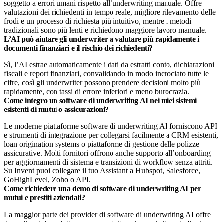
soggetto a errori umani rispetto all’underwriting manuale. Offre
valutazioni dei richiedenti in tempo reale, migliore rilevamento delle
frodi e un processo di richiesta più intuitivo, mentre i metodi
tradizionali sono più lenti e richiedono maggiore lavoro manuale.
L’AI può aiutare gli underwriter a valutare più rapidamente i
documenti finanziari e il rischio dei richiedenti?
Sì, l’AI estrae automaticamente i dati da estratti conto, dichiarazioni
fiscali e report finanziari, convalidando in modo incrociato tutte le
cifre, così gli underwriter possono prendere decisioni molto più
rapidamente, con tassi di errore inferiori e meno burocrazia.
Come integro un software di underwriting AI nei miei sistemi
esistenti di mutui o assicurazioni?
Le moderne piattaforme software di underwriting AI forniscono API
e strumenti di integrazione per collegarsi facilmente a CRM esistenti,
loan origination systems o piattaforme di gestione delle polizze
assicurative. Molti fornitori offrono anche supporto all’onboarding
per aggiornamenti di sistema e transizioni di workflow senza attriti.
Su Invent puoi collegare il tuo Assistant a
Hubspot
,
Salesforce
,
GoHighLevel
,
Zoho
o API.
Come richiedere una demo di software di underwriting AI per
mutui e prestiti aziendali?
La maggior parte dei provider di software di underwriting AI offre