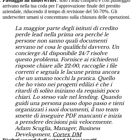
Passaggio all’underwriter
: solo i lead completi e con punteggio
arrivano nella tua coda per l’approvazione finale del prestito
aziendale, riducendo il tempo di revisione del 50-70%. Gli
underwriter umani si concentrano sulla chiusura delle operazioni.
La maggior parte degli istituti di credito
perde lead nella prima ora perché le
persone non sanno quali documenti
servano né cosa le qualifichi davvero. Un
concierge AI disponibile 24/7 risolve
questo problema. Fornisce ai richiedenti
risposte chiare alle 22:00, raccoglie i file
corretti e segnala le lacune prima ancora
che un umano tocchi la pratica. Quello
che ho visto nei progetti edilizi è che i
ritardi di solito iniziano da requisiti poco
chiari. Lo stesso vale nel lending. Quando
guidi una persona passo dopo passo e tieni
organizzati i suoi documenti, il tuo team
smette di inseguire PDF mancanti e inizia
a prendere decisioni più velocemente.
Adam Scuglia, Manager, Business
Development,
Cortex DM