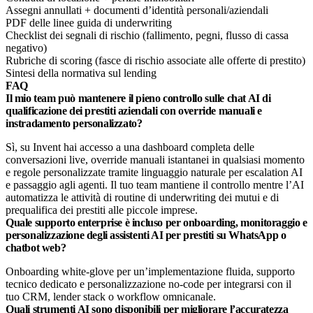
Assegni annullati + documenti d’identità personali/aziendali​
PDF delle linee guida di underwriting
Checklist dei segnali di rischio (fallimento, pegni, flusso di cassa
negativo)​
Rubriche di scoring (fasce di rischio associate alle offerte di prestito)​
Sintesi della normativa sul lending
FAQ
Il mio team può mantenere il pieno controllo sulle chat AI di
qualificazione dei prestiti aziendali con override manuali e
instradamento personalizzato?
Sì, su Invent hai accesso a una dashboard completa delle
conversazioni live, override manuali istantanei in qualsiasi momento
e regole personalizzate tramite linguaggio naturale per escalation AI
e passaggio agli agenti. Il tuo team mantiene il controllo mentre l’AI
automatizza le attività di routine di underwriting dei mutui e di
prequalifica dei prestiti alle piccole imprese.
Quale supporto enterprise è incluso per onboarding, monitoraggio e
personalizzazione degli assistenti AI per prestiti su WhatsApp o
chatbot web?
Onboarding white-glove per un’implementazione fluida, supporto
tecnico dedicato e personalizzazione no-code per integrarsi con il
tuo CRM, lender stack o workflow omnicanale.
Quali strumenti AI sono disponibili per migliorare l’accuratezza