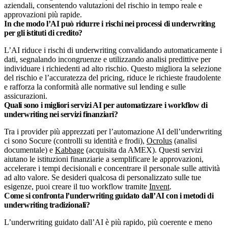
aziendali, consentendo valutazioni del rischio in tempo reale e
approvazioni più rapide.
In che modo l’AI può ridurre i rischi nei processi di underwriting
per gli istituti di credito?
L’AI riduce i rischi di underwriting convalidando automaticamente i
dati, segnalando incongruenze e utilizzando analisi predittive per
individuare i richiedenti ad alto rischio. Questo migliora la selezione
del rischio e l’accuratezza del pricing, riduce le richieste fraudolente
e rafforza la conformità alle normative sul lending e sulle
assicurazioni.
Quali sono i migliori servizi AI per automatizzare i workflow di
underwriting nei servizi finanziari?
Tra i provider più apprezzati per l’automazione AI dell’underwriting
ci sono Socure (controlli su identità e frodi),
Ocrolus
(analisi
documentale) e
Kabbage
(acquisita da AMEX). Questi servizi
aiutano le istituzioni finanziarie a semplificare le approvazioni,
accelerare i tempi decisionali e concentrare il personale sulle attività
ad alto valore. Se desideri qualcosa di personalizzato sulle tue
esigenze, puoi creare il tuo workflow tramite
Invent
.
Come si confronta l’underwriting guidato dall’AI con i metodi di
underwriting tradizionali?
L’underwriting guidato dall’AI è più rapido, più coerente e meno