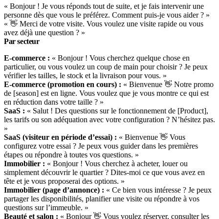
« Bonjour ! Je vous réponds tout de suite, et je fais intervenir une
personne dès que vous le préférez. Comment puis-je vous aider ? »
« 👋 Merci de votre visite. Vous voulez une visite rapide ou vous
avez déjà une question ? »
Par secteur
E-commerce :
« Bonjour ! Vous cherchez quelque chose en
particulier, ou vous voulez un coup de main pour choisir ? Je peux
vérifier les tailles, le stock et la livraison pour vous. »
E-commerce (promotion en cours) :
« Bienvenue 👋 Notre promo
de [season] est en ligne. Vous voulez que je vous montre ce qui est
en réduction dans votre taille ? »
SaaS :
« Salut ! Des questions sur le fonctionnement de [Product],
les tarifs ou son adéquation avec votre configuration ? N’hésitez pas.
»
SaaS (visiteur en période d’essai) :
« Bienvenue 👋 Vous
configurez votre essai ? Je peux vous guider dans les premières
étapes ou répondre à toutes vos questions. »
Immobilier :
« Bonjour ! Vous cherchez à acheter, louer ou
simplement découvrir le quartier ? Dites-moi ce que vous avez en
tête et je vous proposerai des options. »
Immobilier (page d’annonce) :
« Ce bien vous intéresse ? Je peux
partager les disponibilités, planifier une visite ou répondre à vos
questions sur l’immeuble. »
Beauté et salon :
« Bonjour 👋 Vous voulez réserver, consulter les