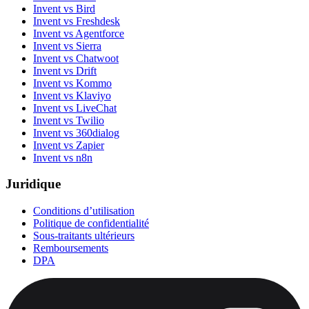
Invent vs Bird
Invent vs Freshdesk
Invent vs Agentforce
Invent vs Sierra
Invent vs Chatwoot
Invent vs Drift
Invent vs Kommo
Invent vs Klaviyo
Invent vs LiveChat
Invent vs Twilio
Invent vs 360dialog
Invent vs Zapier
Invent vs n8n
Juridique
Conditions d’utilisation
Politique de confidentialité
Sous-traitants ultérieurs
Remboursements
DPA