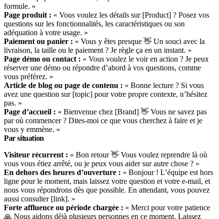
formule. »
Page produit :
« Vous voulez les détails sur [Product] ? Posez vos
questions sur les fonctionnalités, les caractéristiques ou son
adéquation à votre usage. »
Paiement ou panier :
« Vous y êtes presque 👋 Un souci avec la
livraison, la taille ou le paiement ? Je règle ça en un instant. »
Page démo ou contact :
« Vous voulez le voir en action ? Je peux
réserver une démo ou répondre d’abord à vos questions, comme
vous préférez. »
Article de blog ou page de contenu :
« Bonne lecture ? Si vous
avez une question sur [topic] pour votre propre contexte, n’hésitez
pas. »
Page d’accueil :
« Bienvenue chez [Brand] 👋 Vous ne savez pas
par où commencer ? Dites-moi ce que vous cherchez à faire et je
vous y emmène. »
Par situation
Visiteur récurrent :
« Bon retour 👋 Vous voulez reprendre là où
vous vous étiez arrêté, ou je peux vous aider sur autre chose ? »
En dehors des heures d’ouverture :
« Bonjour ! L’équipe est hors
ligne pour le moment, mais laissez votre question et votre e-mail, et
nous vous répondrons dès que possible. En attendant, vous pouvez
aussi consulter [link]. »
Forte affluence ou période chargée :
« Merci pour votre patience
🙏 Nous aidons déjà plusieurs personnes en ce moment. Laissez