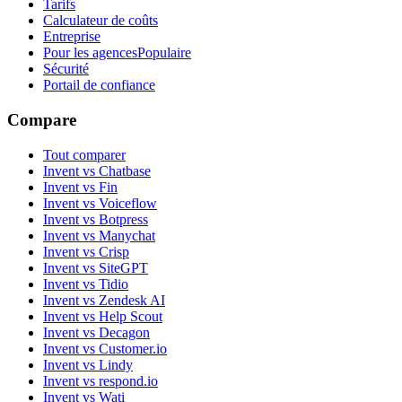
Tarifs
Calculateur de coûts
Entreprise
Pour les agences
Populaire
Sécurité
Portail de confiance
Compare
Tout comparer
Invent vs Chatbase
Invent vs Fin
Invent vs Voiceflow
Invent vs Botpress
Invent vs Manychat
Invent vs Crisp
Invent vs SiteGPT
Invent vs Tidio
Invent vs Zendesk AI
Invent vs Help Scout
Invent vs Decagon
Invent vs Customer.io
Invent vs Lindy
Invent vs respond.io
Invent vs Wati