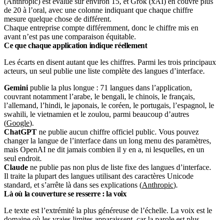
Chaque entreprise compte différemment, donc le chiffre mis en
avant n’est pas une comparaison équitable.
Ce que chaque application indique réellement
Les écarts en disent autant que les chiffres. Parmi les trois principaux
acteurs, un seul publie une liste complète des langues d’interface.
Gemini
publie la plus longue : 71 langues dans l’application,
couvrant notamment l’arabe, le bengali, le chinois, le français,
l’allemand, l’hindi, le japonais, le coréen, le portugais, l’espagnol, le
swahili, le vietnamien et le zoulou, parmi beaucoup d’autres
(
Google
).
ChatGPT
ne publie aucun chiffre officiel public. Vous pouvez
changer la langue de l’interface dans un long menu des paramètres,
mais OpenAI ne dit jamais combien il y en a, ni lesquelles, en un
seul endroit.
Claude
ne publie pas non plus de liste fixe des langues d’interface.
Il traite la plupart des langues utilisant des caractères Unicode
standard, et s’arrête là dans ses explications (
Anthropic
).
Là où la couverture se resserre : la voix
Le texte est l’extrémité la plus généreuse de l’échelle. La voix est le
domaine où les vraies limites apparaissent, car la parole est plus