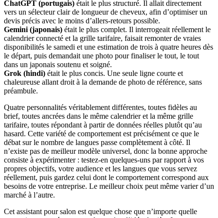
ChatGPT (portugais)
était le plus structuré. Il allait directement
vers un sélecteur clair de longueur de cheveux, afin d’optimiser un
devis précis avec le moins d’allers-retours possible.
Gemini (japonais)
était le plus complet. Il interrogeait réellement le
calendrier connecté et la grille tarifaire, faisait remonter de vraies
disponibilités le samedi et une estimation de trois à quatre heures dès
le départ, puis demandait une photo pour finaliser le tout, le tout
dans un japonais soutenu et soigné.
Grok (hindi)
était le plus concis. Une seule ligne courte et
chaleureuse allant droit à la demande de photo de référence, sans
préambule.
Quatre personnalités véritablement différentes, toutes fidèles au
brief, toutes ancrées dans le même calendrier et la même grille
tarifaire, toutes répondant à partir de données réelles plutôt qu’au
hasard. Cette variété de comportement est précisément ce que le
débat sur le nombre de langues passe complètement à côté. Il
n’existe pas de meilleur modèle universel, donc la bonne approche
consiste à expérimenter : testez-en quelques-uns par rapport à vos
propres objectifs, votre audience et les langues que vous servez
réellement, puis gardez celui dont le comportement correspond aux
besoins de votre entreprise. Le meilleur choix peut même varier d’un
marché à l’autre.
Cet assistant pour salon est quelque chose que n’importe quelle