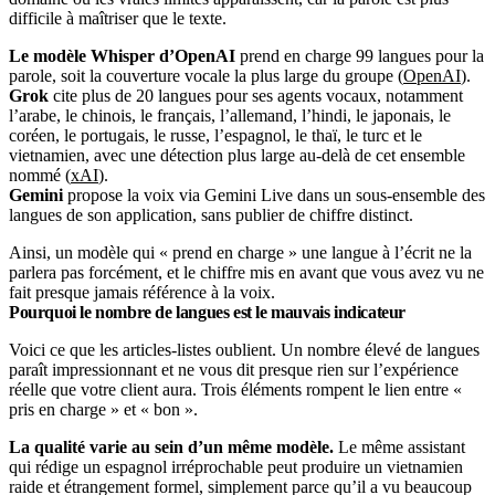
difficile à maîtriser que le texte.
Le modèle Whisper d’OpenAI
prend en charge 99 langues pour la
parole, soit la couverture vocale la plus large du groupe (
OpenAI
).
Grok
cite plus de 20 langues pour ses agents vocaux, notamment
l’arabe, le chinois, le français, l’allemand, l’hindi, le japonais, le
coréen, le portugais, le russe, l’espagnol, le thaï, le turc et le
vietnamien, avec une détection plus large au-delà de cet ensemble
nommé (
xAI
).
Gemini
propose la voix via Gemini Live dans un sous-ensemble des
langues de son application, sans publier de chiffre distinct.
Ainsi, un modèle qui « prend en charge » une langue à l’écrit ne la
parlera pas forcément, et le chiffre mis en avant que vous avez vu ne
fait presque jamais référence à la voix.
Pourquoi le nombre de langues est le mauvais indicateur
Voici ce que les articles-listes oublient. Un nombre élevé de langues
paraît impressionnant et ne vous dit presque rien sur l’expérience
réelle que votre client aura. Trois éléments rompent le lien entre «
pris en charge » et « bon ».
La qualité varie au sein d’un même modèle.
Le même assistant
qui rédige un espagnol irréprochable peut produire un vietnamien
raide et étrangement formel, simplement parce qu’il a vu beaucoup