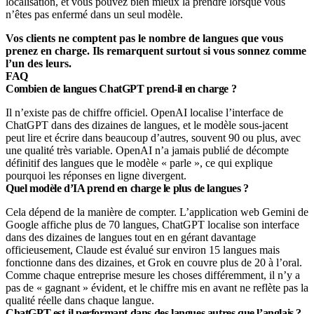
localisation, et vous pouvez bien mieux la prendre lorsque vous
n’êtes pas enfermé dans un seul modèle.
Vos clients ne comptent pas le nombre de langues que vous
prenez en charge. Ils remarquent surtout si vous sonnez comme
l’un des leurs.
FAQ
Combien de langues ChatGPT prend-il en charge ?
Il n’existe pas de chiffre officiel. OpenAI localise l’interface de
ChatGPT dans des dizaines de langues, et le modèle sous-jacent
peut lire et écrire dans beaucoup d’autres, souvent 90 ou plus, avec
une qualité très variable. OpenAI n’a jamais publié de décompte
définitif des langues que le modèle « parle », ce qui explique
pourquoi les réponses en ligne divergent.
Quel modèle d’IA prend en charge le plus de langues ?
Cela dépend de la manière de compter. L’application web Gemini de
Google affiche plus de 70 langues, ChatGPT localise son interface
dans des dizaines de langues tout en en gérant davantage
officieusement, Claude est évalué sur environ 15 langues mais
fonctionne dans des dizaines, et Grok en couvre plus de 20 à l’oral.
Comme chaque entreprise mesure les choses différemment, il n’y a
pas de « gagnant » évident, et le chiffre mis en avant ne reflète pas la
qualité réelle dans chaque langue.
ChatGPT est-il performant dans des langues autres que l’anglais ?