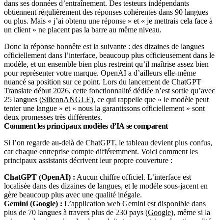
dans ses données d’entraînement. Des testeurs indépendants
obtiennent régulièrement des réponses cohérentes dans 90 langues
ou plus. Mais « j’ai obtenu une réponse » et « je mettrais cela face à
un client » ne placent pas la barre au même niveau.
Donc la réponse honnête est la suivante : des dizaines de langues
officiellement dans l’interface, beaucoup plus officieusement dans le
modèle, et un ensemble bien plus restreint qu’il maîtrise assez bien
pour représenter votre marque. OpenAI a d’ailleurs elle-même
nuancé sa position sur ce point. Lors du lancement de ChatGPT
Translate début 2026, cette fonctionnalité dédiée n’est sortie qu’avec
25 langues (
SiliconANGLE
), ce qui rappelle que « le modèle peut
tenter une langue » et « nous la garantissons officiellement » sont
deux promesses très différentes.
Comment les principaux modèles d’IA se comparent
Si l’on regarde au-delà de ChatGPT, le tableau devient plus confus,
car chaque entreprise compte différemment. Voici comment les
principaux assistants décrivent leur propre couverture :
ChatGPT (OpenAI) :
Aucun chiffre officiel. L’interface est
localisée dans des dizaines de langues, et le modèle sous-jacent en
gère beaucoup plus avec une qualité inégale.
Gemini (Google) :
L’application web Gemini est disponible dans
plus de 70 langues à travers plus de 230 pays (
Google
), même si la