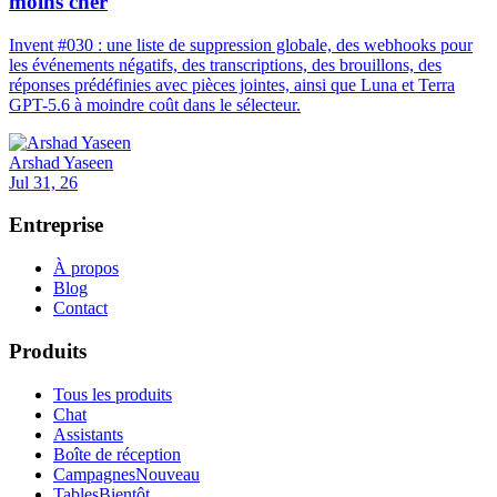
moins cher
Invent #030 : une liste de suppression globale, des webhooks pour
les événements négatifs, des transcriptions, des brouillons, des
réponses prédéfinies avec pièces jointes, ainsi que Luna et Terra
GPT-5.6 à moindre coût dans le sélecteur.
Arshad Yaseen
Jul 31, 26
Entreprise
À propos
Blog
Contact
Produits
Tous les produits
Chat
Assistants
Boîte de réception
Campagnes
Nouveau
Tables
Bientôt