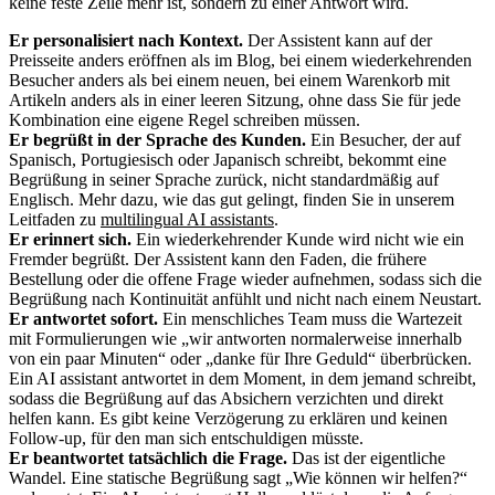
keine feste Zeile mehr ist, sondern zu einer Antwort wird.
Er personalisiert nach Kontext.
Der Assistent kann auf der
Preisseite anders eröffnen als im Blog, bei einem wiederkehrenden
Besucher anders als bei einem neuen, bei einem Warenkorb mit
Artikeln anders als in einer leeren Sitzung, ohne dass Sie für jede
Kombination eine eigene Regel schreiben müssen.
Er begrüßt in der Sprache des Kunden.
Ein Besucher, der auf
Spanisch, Portugiesisch oder Japanisch schreibt, bekommt eine
Begrüßung in seiner Sprache zurück, nicht standardmäßig auf
Englisch. Mehr dazu, wie das gut gelingt, finden Sie in unserem
Leitfaden zu
multilingual AI assistants
.
Er erinnert sich.
Ein wiederkehrender Kunde wird nicht wie ein
Fremder begrüßt. Der Assistent kann den Faden, die frühere
Bestellung oder die offene Frage wieder aufnehmen, sodass sich die
Begrüßung nach Kontinuität anfühlt und nicht nach einem Neustart.
Er antwortet sofort.
Ein menschliches Team muss die Wartezeit
mit Formulierungen wie „wir antworten normalerweise innerhalb
von ein paar Minuten“ oder „danke für Ihre Geduld“ überbrücken.
Ein AI assistant antwortet in dem Moment, in dem jemand schreibt,
sodass die Begrüßung auf das Absichern verzichten und direkt
helfen kann. Es gibt keine Verzögerung zu erklären und keinen
Follow-up, für den man sich entschuldigen müsste.
Er beantwortet tatsächlich die Frage.
Das ist der eigentliche
Wandel. Eine statische Begrüßung sagt „Wie können wir helfen?“