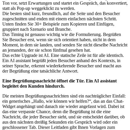
Ton vor, setzt Erwartungen und startet ein Gespräch, das konvertiert,
statt als Pop-up weggeklickt zu werden.
Die besten sind kurz, freundlich, auf die Seite und den Besucher
zugeschnitten und enden mit einem einfachen nächsten Schritt.
Unten finden Sie 30+ Beispiele zum Kopieren und Einfügen,
gruppiert nach Szenario und Branche.
Das Timing ist genauso wichtig wie die Formulierung. Begrüßen
Sie Besucher erst, wenn sie sich orientiert haben, nicht in dem
Moment, in dem sie landen, und senden Sie nicht dieselbe Nachricht
an jemanden, der sie schon fünfmal gesehen hat.
Das echte Upgrade ist AI. Eine statische Zeile ist für alle identisch.
Ein AI assistant begrüßt jeden Besucher anhand des Kontexts, in
seiner Sprache, erkennt wiederkehrende Besucher und macht aus
der Begrüßung eine tatsächliche Antwort.
Eine Begrüßungsnachricht öffnet die Tür. Ein AI assistant
begleitet den Kunden hindurch.
Die meisten Begrüßungsnachrichten sind ein nachträglicher Einfall:
ein generisches „Hallo, wie können wir helfen?“, das an das Chat-
Widget angehängt und danach nie wieder angefasst wird. Dabei ist
das eine verpasste Chance, denn die Begrüßung ist die eine
Nachricht, die jeder Besucher sieht, und sie entscheidet darüber, ob
aus den nächsten dreißig Sekunden ein Gespräch wird oder ein
geschlossener Tab. Dieser Leitfaden gibt Ihnen Vorlagen zum