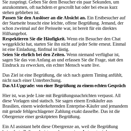
Sie zuspringt. Geben Sie dem Besucher ein paar Sekunden, um
anzukommen, oft nachdem er gescrollt hat oder bei etwas kurz
stehen geblieben ist.
Passen Sie den Auslöser an die Absicht an.
Ein Erstbesucher auf
der Startseite braucht eine leichte, offene Begrüßung. Jemand, der
schon zweimal auf der Preisseite war, ist bereit für ein direktes
Hilfsangebot.
Respektieren Sie die Häufigkeit.
Wenn ein Besucher den Chat
weggeklickt hat, starten Sie ihn nicht auf jeder Seite erneut. Einmal
ist eine Einladung, fünfmal ist lästig.
Seien Sie ehrlich bei den Zeiten.
Wenn niemand verfügbar ist,
sagen Sie das von Anfang an und erfassen Sie die Frage, statt den
Eindruck zu erwecken, ein echter Mensch warte live.
Das Ziel ist eine Begrüßung, die sich nach gutem Timing anfühlt,
nicht nach einer Unterbrechung.
Das AI-Upgrade: von einer Begrüßung zu einem echten Gespräch
Hier ist, was jede Liste mit Begrüßungsnachrichten verpasst. All
diese Vorlagen sind statisch. Sie sagen einem Erstkäufer aus
Brasilien, einem wiederkehrenden Enterprise-Käufer und jemandem
mit gerade fehlgeschlagener Zahlung exakt dasselbe. Das ist die
Obergrenze einer geskripteten Begrüßung.
Ein AI assistant hebt diese Obergrenze an, weil die Begrüßung