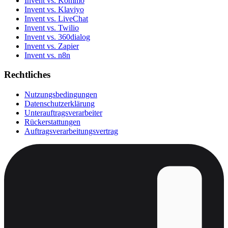
Invent vs. Kommo
Invent vs. Klaviyo
Invent vs. LiveChat
Invent vs. Twilio
Invent vs. 360dialog
Invent vs. Zapier
Invent vs. n8n
Rechtliches
Nutzungsbedingungen
Datenschutzerklärung
Unterauftragsverarbeiter
Rückerstattungen
Auftragsverarbeitungsvertrag