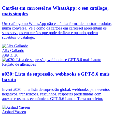
Cartões em carrossel no WhatsApp: o seu catálogo,
mais simples
Um catálogo no WhatsApp não é a única forma de mostrar produtos
numa conversa. Veja como os cartões em carrossel apresentam os
seus serviços em cartões que pode deslizar e quando podem
substituir o catálogo.
Alix Gallardo
Aug 3, 26
Registo de alterações
#030: Lista de supressão, webhooks e GPT-5.6 mais
barato
Invent #030: uma lista de supressão global, webhooks para eventos
negativos, transcrições, rascunhos, respostas predefinidas com
anexos e os mais económicos GPT-5.6 Luna e Terra no seletor.
Arshad Yaseen