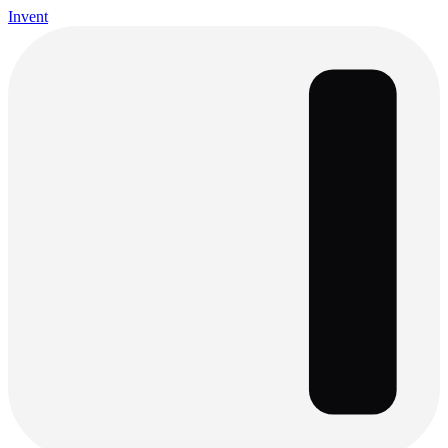
Invent