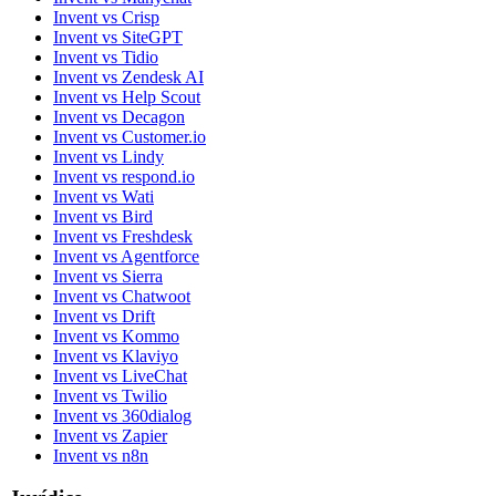
Invent vs Crisp
Invent vs SiteGPT
Invent vs Tidio
Invent vs Zendesk AI
Invent vs Help Scout
Invent vs Decagon
Invent vs Customer.io
Invent vs Lindy
Invent vs respond.io
Invent vs Wati
Invent vs Bird
Invent vs Freshdesk
Invent vs Agentforce
Invent vs Sierra
Invent vs Chatwoot
Invent vs Drift
Invent vs Kommo
Invent vs Klaviyo
Invent vs LiveChat
Invent vs Twilio
Invent vs 360dialog
Invent vs Zapier
Invent vs n8n