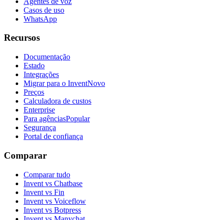
Agentes de voz
Casos de uso
WhatsApp
Recursos
Documentação
Estado
Integrações
Migrar para o Invent
Novo
Preços
Calculadora de custos
Enterprise
Para agências
Popular
Segurança
Portal de confiança
Comparar
Comparar tudo
Invent vs Chatbase
Invent vs Fin
Invent vs Voiceflow
Invent vs Botpress
Invent vs Manychat