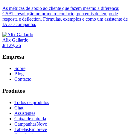
As métricas de apoio ao cliente que fazem mesmo a diferença:
CSAT, resolução no primeiro contacto, percentis de tempo de
resposta e deflection. Fórmulas, exemplos e como um assistente de
IA as acompanha.
Alix Gallardo
Jul 29, 26
Empresa
Sobre
Blog
Contacto
Produtos
Todos os produtos
Chat
Assistentes
Caixa de entrada
Campanhas
Novo
Tabelas
Em breve