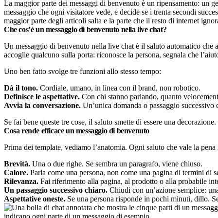
La maggior parte dei messaggi di benvenuto è un ripensamento: un gene
messaggio che ogni visitatore vede, e decide se i trenta secondi succes
maggior parte degli articoli salta e la parte che il resto di internet i
Che cos’è un messaggio di benvenuto nella live chat?
Un messaggio di benvenuto nella live chat è il saluto automatico che app
accoglie qualcuno sulla porta: riconosce la persona, segnala che l’aiut
Uno ben fatto svolge tre funzioni allo stesso tempo:
Dà il tono.
Cordiale, umano, in linea con il brand, non robotico.
Definisce le aspettative.
Con chi stanno parlando, quanto velocemente 
Avvia la conversazione.
Un’unica domanda o passaggio successivo chia
Se fai bene queste tre cose, il saluto smette di essere una decorazione
Cosa rende efficace un messaggio di benvenuto
Prima dei template, vediamo l’anatomia. Ogni saluto che vale la pena i
Brevità.
Una o due righe. Se sembra un paragrafo, viene chiuso.
Calore.
Parla come una persona, non come una pagina di termini di serv
Rilevanza.
Fai riferimento alla pagina, al prodotto o alla probabile 
Un passaggio successivo chiaro.
Chiudi con un’azione semplice: una
Aspettative oneste.
Se una persona risponde in pochi minuti, dillo. Se