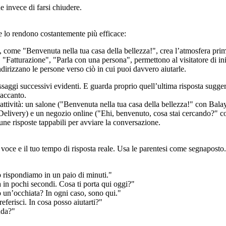
 invece di farsi chiudere.
te lo rendono costantemente più efficace:
, come "Benvenuta nella tua casa della bellezza!", crea l’atmosfera prima
Fatturazione", "Parla con una persona", permettono al visitatore di inizi
irizzano le persone verso ciò in cui puoi davvero aiutarle.
ssaggi successivi evidenti. E guarda proprio quell’ultima risposta sugger
 accanto.
cune risposte tappabili per avviare la conversazione.
di voce e il tuo tempo di risposta reale. Usa le parentesi come segnaposto.
o rispondiamo in un paio di minuti."
a in pochi secondi. Cosa ti porta qui oggi?"
 un’occhiata? In ogni caso, sono qui."
ferisci. In cosa posso aiutarti?"
nda?"