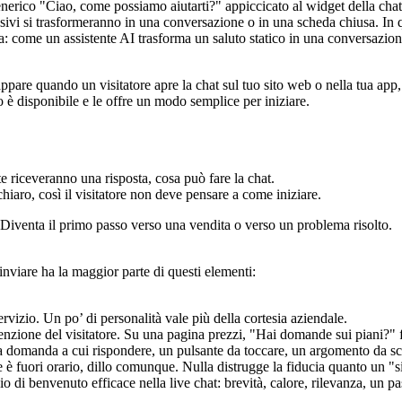
rico "Ciao, come possiamo aiutarti?" appiccicato al widget della chat e 
sivi si trasformeranno in una conversazione o in una scheda chiusa. In q
gnora: come un assistente AI trasforma un saluto statico in una conversazi
are quando un visitatore apre la chat sul tuo sito web o nella tua app, o
o è disponibile e le offre un modo semplice per iniziare.
riceveranno una risposta, cosa può fare la chat.
ro, così il visitatore non deve pensare a come iniziare.
. Diventa il primo passo verso una vendita o verso un problema risolto.
nviare ha la maggior parte di questi elementi:
izio. Un po’ di personalità vale più della cortesia aziendale.
intenzione del visitatore. Su una pagina prezzi, "Hai domande sui piani?
 domanda a cui rispondere, un pulsante da toccare, un argomento da sc
 è fuori orario, dillo comunque. Nulla distrugge la fiducia quanto un "s