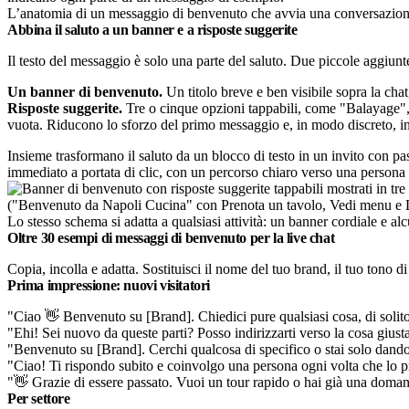
L’anatomia di un messaggio di benvenuto che avvia una conversazione
Abbina il saluto a un banner e a risposte suggerite
Il testo del messaggio è solo una parte del saluto. Due piccole aggiun
Un banner di benvenuto.
Un titolo breve e ben visibile sopra la chat
Risposte suggerite.
Tre o cinque opzioni tappabili, come "Balayage", "
vuota. Riducono lo sforzo del primo messaggio e, in modo discreto, ind
Insieme trasformano il saluto da un blocco di testo in un invito con pa
immediato a portata di clic, con un percorso chiaro verso una persona
Lo stesso schema si adatta a qualsiasi attività: un banner cordiale e al
Oltre 30 esempi di messaggi di benvenuto per la live chat
Copia, incolla e adatta. Sostituisci il nome del tuo brand, il tuo tono 
Prima impressione: nuovi visitatori
"Ciao 👋 Benvenuto su [Brand]. Chiedici pure qualsiasi cosa, di solit
"Ehi! Sei nuovo da queste parti? Posso indirizzarti verso la cosa giust
"Benvenuto su [Brand]. Cerchi qualcosa di specifico o stai solo dando
"Ciao! Ti rispondo subito e coinvolgo una persona ogni volta che lo pre
"👋 Grazie di essere passato. Vuoi un tour rapido o hai già una doma
Per settore