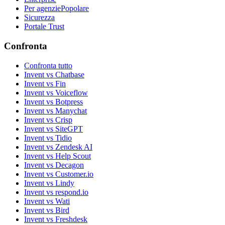
Per agenzie
Popolare
Sicurezza
Portale Trust
Confronta
Confronta tutto
Invent vs Chatbase
Invent vs Fin
Invent vs Voiceflow
Invent vs Botpress
Invent vs Manychat
Invent vs Crisp
Invent vs SiteGPT
Invent vs Tidio
Invent vs Zendesk AI
Invent vs Help Scout
Invent vs Decagon
Invent vs Customer.io
Invent vs Lindy
Invent vs respond.io
Invent vs Wati
Invent vs Bird
Invent vs Freshdesk