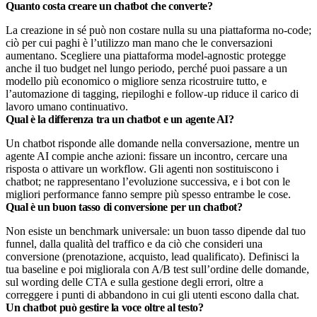
Quanto costa creare un chatbot che converte?
La creazione in sé può non costare nulla su una piattaforma no-code;
ciò per cui paghi è l’utilizzo man mano che le conversazioni
aumentano. Scegliere una piattaforma model-agnostic protegge
anche il tuo budget nel lungo periodo, perché puoi passare a un
modello più economico o migliore senza ricostruire tutto, e
l’automazione di tagging, riepiloghi e follow-up riduce il carico di
lavoro umano continuativo.
Qual è la differenza tra un chatbot e un agente AI?
Un chatbot risponde alle domande nella conversazione, mentre un
agente AI compie anche azioni: fissare un incontro, cercare una
risposta o attivare un workflow. Gli agenti non sostituiscono i
chatbot; ne rappresentano l’evoluzione successiva, e i bot con le
migliori performance fanno sempre più spesso entrambe le cose.
Qual è un buon tasso di conversione per un chatbot?
Non esiste un benchmark universale: un buon tasso dipende dal tuo
funnel, dalla qualità del traffico e da ciò che consideri una
conversione (prenotazione, acquisto, lead qualificato). Definisci la
tua baseline e poi migliorala con A/B test sull’ordine delle domande,
sul wording delle CTA e sulla gestione degli errori, oltre a
correggere i punti di abbandono in cui gli utenti escono dalla chat.
Un chatbot può gestire la voce oltre al testo?