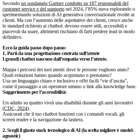
Secondo
un sondaggio Gartner condotto su 187 responsabili del
customer service e del supporto
nel 2024, l’85% stava esplorando o
sperimentando soluzioni di AI generativa conversazionale rivolte ai
clienti. Ma con l’aumento delle aspettative dei clienti, cresce anche
lo standard richiesto ai chatbot: devono essere utili, accessibili e
piacevoli da usare, altrimenti rischiano di farti perdere lead in modo
definitivo.
Ecco la guida passo dopo passo:
1. Parti da una progettazione centrata sull’utente
I grandi chatbot nascono dall’empatia verso l’utente.
Mappa i percorsi dei tuoi utenti: dove le persone vogliono aiuto?
Quali esitazioni hanno quando acquistano o prenotano?
Usa un linguaggio chiaro e inclusivo e offri facili “vie d’uscita”,
come il passaggio a un operatore umano o link alla knowledge base.
Suggerimento per l’accessibilità:
Un adulto su quattro vivrà una disabilità durante gli anni lavorativi
(
CDC, 2024
).
Assicurati che il tuo chatbot funzioni con i comandi vocali, gli
screen reader e la navigazione da tastiera.
2. Scegli il giusto stack tecnologico di AI (la scelta migliore è model-
agnostic)