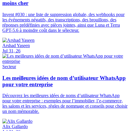
moins cher
Invent #030 : une liste de suppression globale, des webhooks pour
les événements négatifs, des transcriptions, des brouillons, des
réponses prédéfinies avec pièces jointes, ainsi que Luna et Terra
GPT-5.6 à moindre coût dans le sélecteur.
Arshad Yaseen
Jul 31, 26
Secteur
Les meilleures idées de nom d’utilisateur WhatsApp
pour votre entreprise
Découvrez les meilleures idées de noms d’utilisateur WhatsApp
pour votre entreprise : exemples pour l’immobilier, l’e-commerce,
les salons et les services, règles de nommage et conseils pour choisir
un nom mémorable.
Alix Gallardo