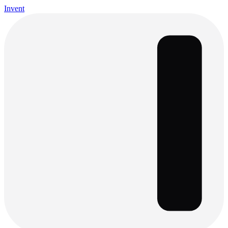
Invent