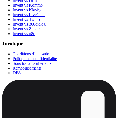
Invent vs Drift
Invent vs Kommo
Invent vs Klaviyo
Invent vs LiveChat
Invent vs Twilio
Invent vs 360dialog
Invent vs Zapier
Invent vs n8n
Juridique
Conditions d’utilisation
Politique de confidentialité
Sous-traitants ultérieurs
Remboursements
DPA