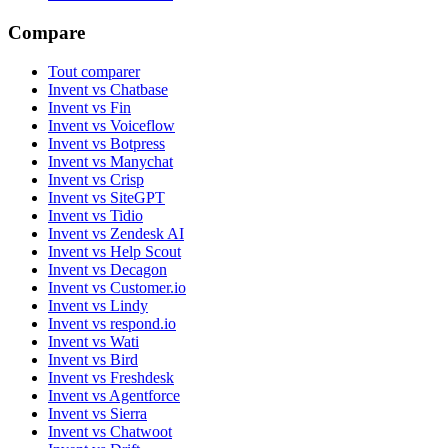
Compare
Tout comparer
Invent vs Chatbase
Invent vs Fin
Invent vs Voiceflow
Invent vs Botpress
Invent vs Manychat
Invent vs Crisp
Invent vs SiteGPT
Invent vs Tidio
Invent vs Zendesk AI
Invent vs Help Scout
Invent vs Decagon
Invent vs Customer.io
Invent vs Lindy
Invent vs respond.io
Invent vs Wati
Invent vs Bird
Invent vs Freshdesk
Invent vs Agentforce
Invent vs Sierra
Invent vs Chatwoot