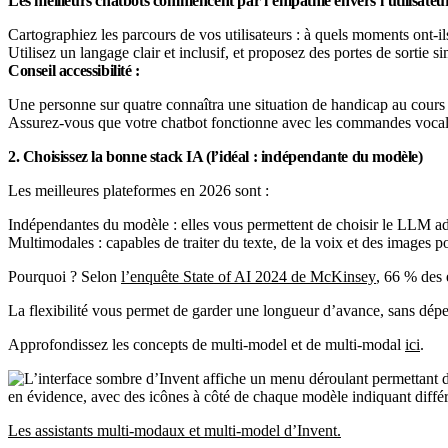
Les meilleurs chatbots commencent par l’empathie envers l’utilisateur
Cartographiez les parcours de vos utilisateurs : à quels moments ont-il
Utilisez un langage clair et inclusif, et proposez des portes de sortie
Conseil accessibilité :
Une personne sur quatre connaîtra une situation de handicap au cours 
Assurez-vous que votre chatbot fonctionne avec les commandes vocales,
2. Choisissez la bonne stack IA (l’idéal : indépendante du modèle)
Les meilleures plateformes en 2026 sont :
Indépendantes du modèle : elles vous permettent de choisir le LLM ada
Multimodales : capables de traiter du texte, de la voix et des images po
Pourquoi ? Selon
l’enquête State of AI 2024 de McKinsey
, 66 % des 
La flexibilité vous permet de garder une longueur d’avance, sans dép
Approfondissez les concepts de multi-model et de multi-modal
ici
.
Les assistants multi-modaux et multi-model d’Invent.