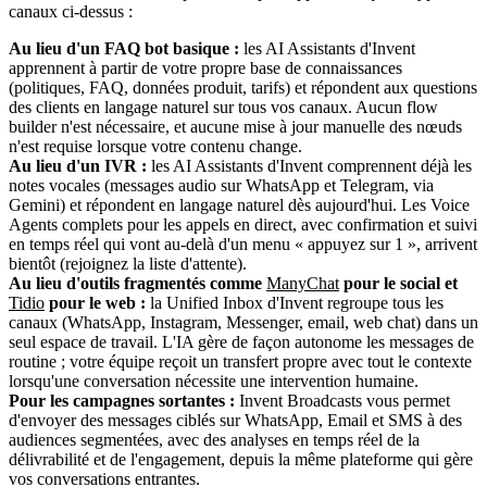
canaux ci-dessus :
Au lieu d'un FAQ bot basique :
les AI Assistants d'Invent
apprennent à partir de votre propre base de connaissances
(politiques, FAQ, données produit, tarifs) et répondent aux questions
des clients en langage naturel sur tous vos canaux. Aucun flow
builder n'est nécessaire, et aucune mise à jour manuelle des nœuds
n'est requise lorsque votre contenu change.
Au lieu d'un IVR :
les AI Assistants d'Invent comprennent déjà les
notes vocales (messages audio sur WhatsApp et Telegram, via
Gemini) et répondent en langage naturel dès aujourd'hui. Les Voice
Agents complets pour les appels en direct, avec confirmation et suivi
en temps réel qui vont au-delà d'un menu « appuyez sur 1 », arrivent
bientôt (rejoignez la liste d'attente).
Au lieu d'outils fragmentés comme
ManyChat
pour le social et
Tidio
pour le web :
la Unified Inbox d'Invent regroupe tous les
canaux (WhatsApp, Instagram, Messenger, email, web chat) dans un
seul espace de travail. L'IA gère de façon autonome les messages de
routine ; votre équipe reçoit un transfert propre avec tout le contexte
lorsqu'une conversation nécessite une intervention humaine.
Pour les campagnes sortantes :
Invent Broadcasts vous permet
d'envoyer des messages ciblés sur WhatsApp, Email et SMS à des
audiences segmentées, avec des analyses en temps réel de la
délivrabilité et de l'engagement, depuis la même plateforme qui gère
vos conversations entrantes.