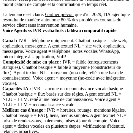
modification de compte et la confirmation en temps réel.
La tendance est claire.
Gartner prévoit
que d'ici 2029, l'IA agentique
résoudra de manière autonome 80 % des problèmes courants du
service client sans intervention humaine.
Voice Agents vs IVR vs chatbots : tableau comparatif rapide
Canal :
IVR = téléphone uniquement. Chatbot basique = site web,
application, messagerie. Agent textuel NL = site web, application,
messagerie. Voice agent = téléphone, notes vocales WhatsApp,
micro intégré à l'application, VoIP.
Complexité de mise en place :
IVR = faible (enregistrements
statiques). Chatbot basique = faible à moyenne (constructeur de
flux). Agent textuel NL = moyenne (no-code, relié à une base de
connaissances). Voice agent = moyenne (no-code avec intégration
vocale).
Capacités IA :
IVR = aucune ou reconnaissance vocale basique.
Chatbot basique = flux basés sur des règles. Agent textuel NL =
NLU + LLM, relié à une base de connaissances. Voice agent =
NLU + LLM + reconnaissance vocale.
Meilleur cas d'usage :
IVR = horaires, routage, mentions légales.
Chatbot basique = FAQ, liens, menus simples. Agent textuel NL =
prise de rendez-vous, paiements, mises à jour de compte. Voice
agent = tâches vocales en plusieurs étapes, vérifications d'identité,
relances proactives.