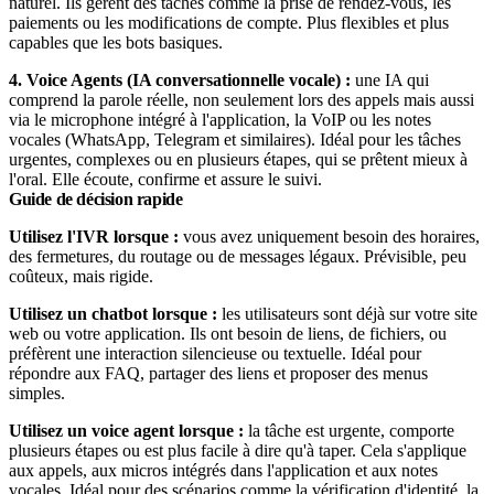
naturel. Ils gèrent des tâches comme la prise de rendez-vous, les
paiements ou les modifications de compte. Plus flexibles et plus
capables que les bots basiques.
4. Voice Agents (IA conversationnelle vocale) :
une IA qui
comprend la parole réelle, non seulement lors des appels mais aussi
via le microphone intégré à l'application, la VoIP ou les notes
vocales (WhatsApp, Telegram et similaires). Idéal pour les tâches
urgentes, complexes ou en plusieurs étapes, qui se prêtent mieux à
l'oral. Elle écoute, confirme et assure le suivi.
Guide de décision rapide
Utilisez l'IVR lorsque :
vous avez uniquement besoin des horaires,
des fermetures, du routage ou de messages légaux. Prévisible, peu
coûteux, mais rigide.
Utilisez un chatbot lorsque :
les utilisateurs sont déjà sur votre site
web ou votre application. Ils ont besoin de liens, de fichiers, ou
préfèrent une interaction silencieuse ou textuelle. Idéal pour
répondre aux FAQ, partager des liens et proposer des menus
simples.
Utilisez un voice agent lorsque :
la tâche est urgente, comporte
plusieurs étapes ou est plus facile à dire qu'à taper. Cela s'applique
aux appels, aux micros intégrés dans l'application et aux notes
vocales. Idéal pour des scénarios comme la vérification d'identité, la