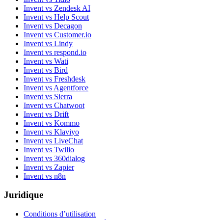
Invent vs Zendesk AI
Invent vs Help Scout
Invent vs Decagon
Invent vs Customer.io
Invent vs Lindy
Invent vs respond.io
Invent vs Wati
Invent vs Bird
Invent vs Freshdesk
Invent vs Agentforce
Invent vs Sierra
Invent vs Chatwoot
Invent vs Drift
Invent vs Kommo
Invent vs Klaviyo
Invent vs LiveChat
Invent vs Twilio
Invent vs 360dialog
Invent vs Zapier
Invent vs n8n
Juridique
Conditions d’utilisation