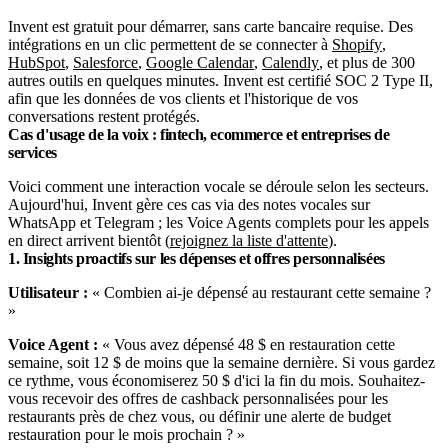
Invent est gratuit pour démarrer, sans carte bancaire requise. Des
intégrations en un clic permettent de se connecter à
Shopify
,
HubSpot
,
Salesforce
,
Google Calendar
,
Calendly
, et plus de 300
autres outils en quelques minutes. Invent est certifié SOC 2 Type II,
afin que les données de vos clients et l'historique de vos
conversations restent protégés.
Cas d'usage de la voix : fintech, ecommerce et entreprises de
services
Voici comment une interaction vocale se déroule selon les secteurs.
Aujourd'hui, Invent gère ces cas via des notes vocales sur
WhatsApp et Telegram ; les Voice Agents complets pour les appels
en direct arrivent bientôt (
rejoignez la liste d'attente
).
1. Insights proactifs sur les dépenses et offres personnalisées
Utilisateur :
« Combien ai-je dépensé au restaurant cette semaine ?
»
Voice Agent :
« Vous avez dépensé 48 $ en restauration cette
semaine, soit 12 $ de moins que la semaine dernière. Si vous gardez
ce rythme, vous économiserez 50 $ d'ici la fin du mois. Souhaitez-
vous recevoir des offres de cashback personnalisées pour les
restaurants près de chez vous, ou définir une alerte de budget
restauration pour le mois prochain ? »