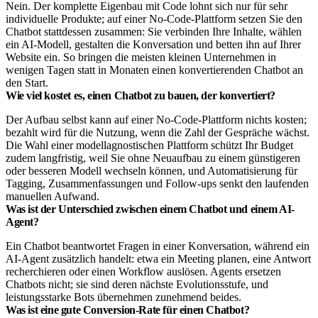
Nein. Der komplette Eigenbau mit Code lohnt sich nur für sehr
individuelle Produkte; auf einer No-Code-Plattform setzen Sie den
Chatbot stattdessen zusammen: Sie verbinden Ihre Inhalte, wählen
ein AI-Modell, gestalten die Konversation und betten ihn auf Ihrer
Website ein. So bringen die meisten kleinen Unternehmen in
wenigen Tagen statt in Monaten einen konvertierenden Chatbot an
den Start.
Wie viel kostet es, einen Chatbot zu bauen, der konvertiert?
Der Aufbau selbst kann auf einer No-Code-Plattform nichts kosten;
bezahlt wird für die Nutzung, wenn die Zahl der Gespräche wächst.
Die Wahl einer modellagnostischen Plattform schützt Ihr Budget
zudem langfristig, weil Sie ohne Neuaufbau zu einem günstigeren
oder besseren Modell wechseln können, und Automatisierung für
Tagging, Zusammenfassungen und Follow-ups senkt den laufenden
manuellen Aufwand.
Was ist der Unterschied zwischen einem Chatbot und einem AI-
Agent?
Ein Chatbot beantwortet Fragen in einer Konversation, während ein
AI-Agent zusätzlich handelt: etwa ein Meeting planen, eine Antwort
recherchieren oder einen Workflow auslösen. Agents ersetzen
Chatbots nicht; sie sind deren nächste Evolutionsstufe, und
leistungsstarke Bots übernehmen zunehmend beides.
Was ist eine gute Conversion-Rate für einen Chatbot?