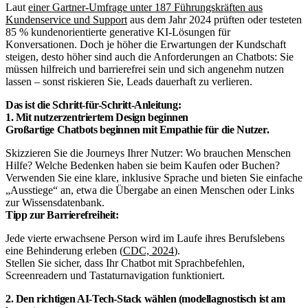
Laut
einer Gartner-Umfrage unter 187 Führungskräften aus
Kundenservice und Support
aus dem Jahr 2024 prüften oder testeten
85 % kundenorientierte generative KI-Lösungen für
Konversationen. Doch je höher die Erwartungen der Kundschaft
steigen, desto höher sind auch die Anforderungen an Chatbots: Sie
müssen hilfreich und barrierefrei sein und sich angenehm nutzen
lassen – sonst riskieren Sie, Leads dauerhaft zu verlieren.
Das ist die Schritt-für-Schritt-Anleitung:
1. Mit nutzerzentriertem Design beginnen
Großartige Chatbots beginnen mit Empathie für die Nutzer.
Skizzieren Sie die Journeys Ihrer Nutzer: Wo brauchen Menschen
Hilfe? Welche Bedenken haben sie beim Kaufen oder Buchen?
Verwenden Sie eine klare, inklusive Sprache und bieten Sie einfache
„Ausstiege“ an, etwa die Übergabe an einen Menschen oder Links
zur Wissensdatenbank.
Tipp zur Barrierefreiheit:
Jede vierte erwachsene Person wird im Laufe ihres Berufslebens
eine Behinderung erleben (
CDC, 2024
).
Stellen Sie sicher, dass Ihr Chatbot mit Sprachbefehlen,
Screenreadern und Tastaturnavigation funktioniert.
2. Den richtigen AI-Tech-Stack wählen (modellagnostisch ist am