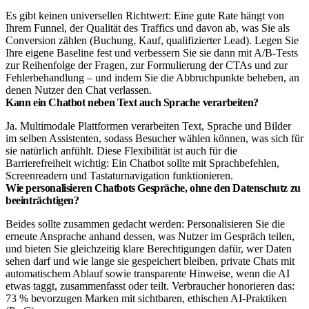
Es gibt keinen universellen Richtwert: Eine gute Rate hängt von
Ihrem Funnel, der Qualität des Traffics und davon ab, was Sie als
Conversion zählen (Buchung, Kauf, qualifizierter Lead). Legen Sie
Ihre eigene Baseline fest und verbessern Sie sie dann mit A/B-Tests
zur Reihenfolge der Fragen, zur Formulierung der CTAs und zur
Fehlerbehandlung – und indem Sie die Abbruchpunkte beheben, an
denen Nutzer den Chat verlassen.
Kann ein Chatbot neben Text auch Sprache verarbeiten?
Ja. Multimodale Plattformen verarbeiten Text, Sprache und Bilder
im selben Assistenten, sodass Besucher wählen können, was sich für
sie natürlich anfühlt. Diese Flexibilität ist auch für die
Barrierefreiheit wichtig: Ein Chatbot sollte mit Sprachbefehlen,
Screenreadern und Tastaturnavigation funktionieren.
Wie personalisieren Chatbots Gespräche, ohne den Datenschutz zu
beeinträchtigen?
Beides sollte zusammen gedacht werden: Personalisieren Sie die
erneute Ansprache anhand dessen, was Nutzer im Gespräch teilen,
und bieten Sie gleichzeitig klare Berechtigungen dafür, wer Daten
sehen darf und wie lange sie gespeichert bleiben, private Chats mit
automatischem Ablauf sowie transparente Hinweise, wenn die AI
etwas taggt, zusammenfasst oder teilt. Verbraucher honorieren das:
73 % bevorzugen Marken mit sichtbaren, ethischen AI-Praktiken