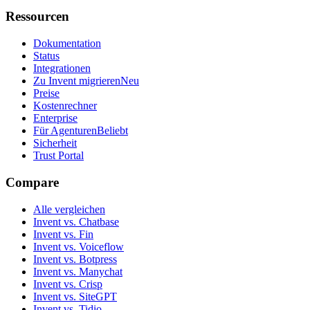
Ressourcen
Dokumentation
Status
Integrationen
Zu Invent migrieren
Neu
Preise
Kostenrechner
Enterprise
Für Agenturen
Beliebt
Sicherheit
Trust Portal
Compare
Alle vergleichen
Invent vs. Chatbase
Invent vs. Fin
Invent vs. Voiceflow
Invent vs. Botpress
Invent vs. Manychat
Invent vs. Crisp
Invent vs. SiteGPT
Invent vs. Tidio