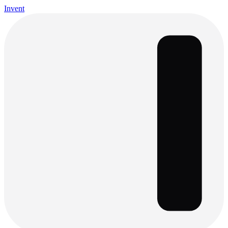
Invent