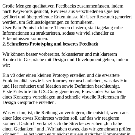
Große Mengen qualitativen Feedbacks zusammenfassen, indem
nach Keywords gesucht, Reviews aus verschiedenen Quellen
gefiltert und übergreifende Erkenntnisse für User Research generiert
werden, um Schlussfolgerungen zu formulieren.
User Pain Points in klarere Themen clustern, statt tagelang rohe
Informationen zu strukturieren, sodass wir viel schneller zu
Erkenntnissen kommen.​
2. Schnelleres Prototyping und besseres Feedback
Wir können besser vorbereitet, fokussierter und mit klarerem
Kontext in Gespräche mit Design und Development gehen, indem
wir:
Ein v0 oder einen kleinen Prototyp erstellen und die erwartete
Funktionalität sowie User Journey veranschaulichen, was das Hin
und Her reduziert und Ideation sowie Definition beschleunigt.
Erste Entwürfe für UX-Copy generieren, Flows oder Varianten
eines Konzepts vorschlagen und schnelle visuelle Referenzen für
Design-Gespräche erstellen.​
Was wir tun, ist, die Reibung zu verringern, die entsteht, wenn aus
einer Idee etwas Konkretes werden soll, auf das wir reagieren
können. Dadurch verkürzt sich die Strecke zwischen „Ich habe
einen Gedanken“ und „Wir haben etwas, das wir gemeinsam prüfen
können“ – selbst wenn es zunächst nur ein statischer Kommentar in