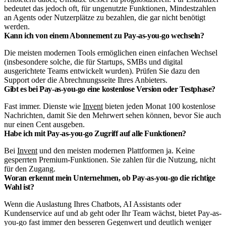
bedeutet das jedoch oft, für ungenutzte Funktionen, Mindestzahlen
an Agents oder Nutzerplätze zu bezahlen, die gar nicht benötigt
werden.
Kann ich von einem Abonnement zu Pay-as-you-go wechseln?
Die meisten modernen Tools ermöglichen einen einfachen Wechsel
(insbesondere solche, die für Startups, SMBs und digital
ausgerichtete Teams entwickelt wurden). Prüfen Sie dazu den
Support oder die Abrechnungsseite Ihres Anbieters.
Gibt es bei Pay-as-you-go eine kostenlose Version oder Testphase?
Fast immer. Dienste wie
Invent
bieten jeden Monat 100 kostenlose
Nachrichten, damit Sie den Mehrwert sehen können, bevor Sie auch
nur einen Cent ausgeben.
Habe ich mit Pay-as-you-go Zugriff auf alle Funktionen?
Bei
Invent
und den meisten modernen Plattformen ja. Keine
gesperrten Premium-Funktionen. Sie zahlen für die Nutzung, nicht
für den Zugang.
Woran erkennt mein Unternehmen, ob Pay-as-you-go die richtige
Wahl ist?
Wenn die Auslastung Ihres Chatbots, AI Assistants oder
Kundenservice auf und ab geht oder Ihr Team wächst, bietet Pay-as-
you-go fast immer den besseren Gegenwert und deutlich weniger