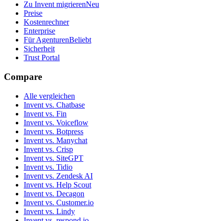
Zu Invent migrieren
Neu
Preise
Kostenrechner
Enterprise
Für Agenturen
Beliebt
Sicherheit
Trust Portal
Compare
Alle vergleichen
Invent vs. Chatbase
Invent vs. Fin
Invent vs. Voiceflow
Invent vs. Botpress
Invent vs. Manychat
Invent vs. Crisp
Invent vs. SiteGPT
Invent vs. Tidio
Invent vs. Zendesk AI
Invent vs. Help Scout
Invent vs. Decagon
Invent vs. Customer.io
Invent vs. Lindy
Invent vs. respond.io