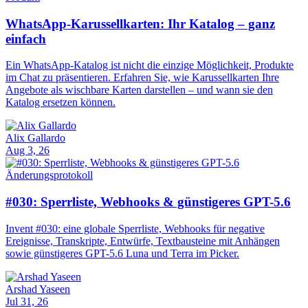
WhatsApp-Karussellkarten: Ihr Katalog – ganz
einfach
Ein WhatsApp-Katalog ist nicht die einzige Möglichkeit, Produkte
im Chat zu präsentieren. Erfahren Sie, wie Karussellkarten Ihre
Angebote als wischbare Karten darstellen – und wann sie den
Katalog ersetzen können.
Alix Gallardo
Aug 3, 26
Änderungsprotokoll
#030: Sperrliste, Webhooks & günstigeres GPT-5.6
Invent #030: eine globale Sperrliste, Webhooks für negative
Ereignisse, Transkripte, Entwürfe, Textbausteine mit Anhängen
sowie günstigeres GPT-5.6 Luna und Terra im Picker.
Arshad Yaseen
Jul 31, 26