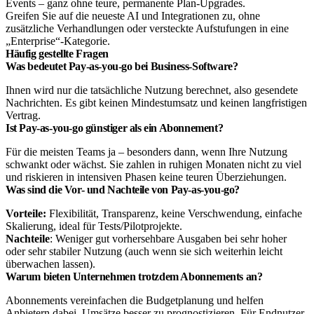
Events – ganz ohne teure, permanente Plan-Upgrades.
Greifen Sie auf die neueste AI und Integrationen zu, ohne
zusätzliche Verhandlungen oder versteckte Aufstufungen in eine
„Enterprise“-Kategorie.
Häufig gestellte Fragen
Was bedeutet Pay-as-you-go bei Business-Software?
Ihnen wird nur die tatsächliche Nutzung berechnet, also gesendete
Nachrichten. Es gibt keinen Mindestumsatz und keinen langfristigen
Vertrag.
Ist Pay-as-you-go günstiger als ein Abonnement?
Für die meisten Teams ja – besonders dann, wenn Ihre Nutzung
schwankt oder wächst. Sie zahlen in ruhigen Monaten nicht zu viel
und riskieren in intensiven Phasen keine teuren Überziehungen.
Was sind die Vor- und Nachteile von Pay-as-you-go?
Vorteile:
Flexibilität, Transparenz, keine Verschwendung, einfache
Skalierung, ideal für Tests/Pilotprojekte.
Nachteile
: Weniger gut vorhersehbare Ausgaben bei sehr hoher
oder sehr stabiler Nutzung (auch wenn sie sich weiterhin leicht
überwachen lassen).
Warum bieten Unternehmen trotzdem Abonnements an?
Abonnements vereinfachen die Budgetplanung und helfen
Anbietern dabei, Umsätze besser zu prognostizieren. Für Endnutzer