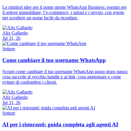
Le migliori idee per il nome utente WhatsApp Business: esempi per
il settore immobiliare, l’e-commerce, i saloni e i servizi, con regole
per scegliere un nome facile da ricordare.
Alix Gallardo
Jul 31, 26
Settore
Come cambiare il tuo username WhatsApp
Scopri come cambiare il tuo username WhatsApp passo dopo passo:
cosa succede al vecchio handle e ai link, cosa aggiornare e come
evitare di confondere i clienti.
Alix Gallardo
Jul 31, 26
Settore
AI per i ristoranti: guida completa agli agenti AI