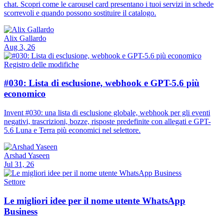
chat. Scopri come le carousel card presentano i tuoi servizi in schede
scorrevoli e quando possono sostituire il catalogo.
Alix Gallardo
Aug 3, 26
Registro delle modifiche
#030: Lista di esclusione, webhook e GPT-5.6 più
economico
Invent #030: una lista di esclusione globale, webhook per gli eventi
negativi, trascrizioni, bozze, risposte predefinite con allegati e GPT-
5.6 Luna e Terra più economici nel selettore.
Arshad Yaseen
Jul 31, 26
Settore
Le migliori idee per il nome utente WhatsApp
Business