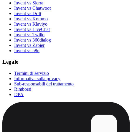
Invent vs Sierra
Invent vs Chatwoot
Invent vs Drift
Invent vs Kommo
Invent vs Klaviyo
Invent vs LiveChat
Invent vs Twilio
Invent vs 360dialog
Invent vs Zapier
Invent vs n8n
Legale
Termini di servizio
Informativa sulla privacy
Sub-responsabili del trattamento
Rimborsi
DPA