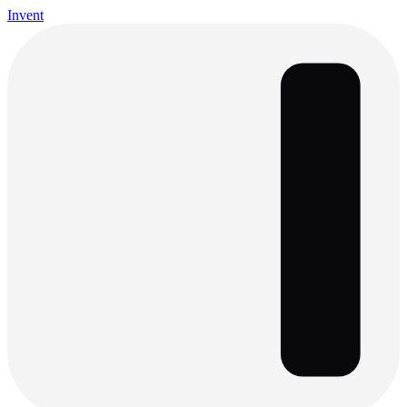
Invent