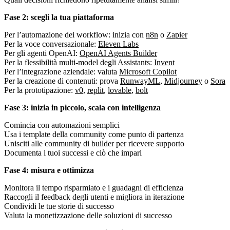
Fase 2: scegli la tua piattaforma
Per l’automazione dei workflow: inizia con
n8n
o
Zapier
Per la voce conversazionale:
Eleven Labs
Per gli agenti OpenAI:
OpenAI Agents Builder
Per la flessibilità multi-model degli Assistants:
Invent
Per l’integrazione aziendale: valuta
Microsoft Copilot
Per la creazione di contenuti: prova
RunwayML
,
Midjourney
o
Sora
Per la prototipazione:
v0
,
replit
,
lovable
,
bolt
Fase 3: inizia in piccolo, scala con intelligenza
Comincia con automazioni semplici
Usa i template della community come punto di partenza
Unisciti alle community di builder per ricevere supporto
Documenta i tuoi successi e ciò che impari
Fase 4: misura e ottimizza
Monitora il tempo risparmiato e i guadagni di efficienza
Raccogli il feedback degli utenti e migliora in iterazione
Condividi le tue storie di successo
Valuta la monetizzazione delle soluzioni di successo