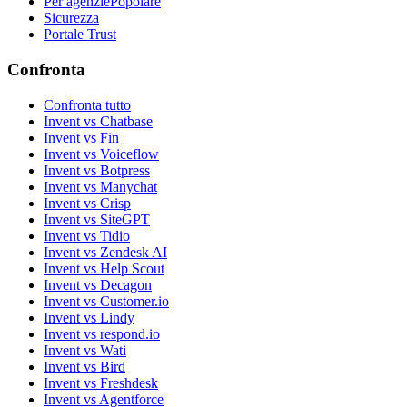
Per agenzie
Popolare
Sicurezza
Portale Trust
Confronta
Confronta tutto
Invent vs Chatbase
Invent vs Fin
Invent vs Voiceflow
Invent vs Botpress
Invent vs Manychat
Invent vs Crisp
Invent vs SiteGPT
Invent vs Tidio
Invent vs Zendesk AI
Invent vs Help Scout
Invent vs Decagon
Invent vs Customer.io
Invent vs Lindy
Invent vs respond.io
Invent vs Wati
Invent vs Bird
Invent vs Freshdesk
Invent vs Agentforce