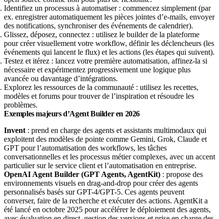
Identifiez un processus à automatiser : commencez simplement (par
ex. enregistrer automatiquement les pièces jointes d’e-mails, envoyer
des notifications, synchroniser des événements de calendrier).
Glissez, déposez, connectez : utilisez le builder de la plateforme
pour créer visuellement votre workflow, définir les déclencheurs (les
événements qui lancent le flux) et les actions (les étapes qui suivent).
Testez et itérez : lancez votre première automatisation, affinez-la si
nécessaire et expérimentez progressivement une logique plus
avancée ou davantage d’intégrations.
Explorez les ressources de la communauté : utilisez les recettes,
modèles et forums pour trouver de l’inspiration et résoudre les
problèmes.
Exemples majeurs d’Agent Builder en 2026
Invent
: prend en charge des agents et assistants multimodaux qui
exploitent des modèles de pointe comme Gemini, Grok, Claude et
GPT pour l’automatisation des workflows, les tâches
conversationnelles et les processus métier complexes, avec un accent
particulier sur le service client et l’automatisation en entreprise.
OpenAI Agent Builder (GPT Agents, AgentKit)
: propose des
environnements visuels en drag-and-drop pour créer des agents
personnalisés basés sur GPT-4/GPT-5. Ces agents peuvent
converser, faire de la recherche et exécuter des actions. AgentKit a
été lancé en octobre 2025 pour accélérer le déploiement des agents,
avec évaluation en direct, gestion des versions et prise en charge des