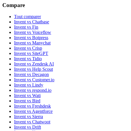
Compare
Tout comparer
Invent vs Chatbase
Invent vs Fin
Invent vs Voiceflow
Invent vs Botpress
Invent vs Manychat
Invent vs Crisp
Invent vs SiteGPT
Invent vs Tidio
Invent vs Zendesk AI
Invent vs Help Scout
Invent vs Decagon
Invent vs Customer.io
Invent vs Lindy
Invent vs respond.io
Invent vs Wati
Invent vs Bird
Invent vs Freshdesk
Invent vs Agentforce
Invent vs Sierra
Invent vs Chatwoot
Invent vs Drift