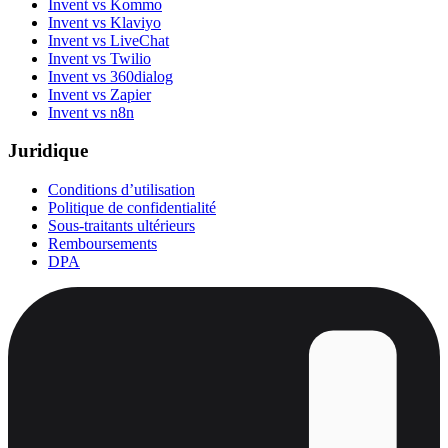
Invent vs Kommo
Invent vs Klaviyo
Invent vs LiveChat
Invent vs Twilio
Invent vs 360dialog
Invent vs Zapier
Invent vs n8n
Juridique
Conditions d’utilisation
Politique de confidentialité
Sous-traitants ultérieurs
Remboursements
DPA