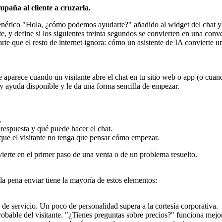
paña al cliente a cruzarla.
genérico "Hola, ¿cómo podemos ayudarte?" añadido al widget del chat y
, y define si los siguientes treinta segundos se convierten en una conve
 parte que el resto de internet ignora: cómo un asistente de IA convierte 
arece cuando un visitante abre el chat en tu sitio web o app (o cuando s
ay ayuda disponible y le da una forma sencilla de empezar.
.
respuesta y qué puede hacer el chat.
que el visitante no tenga que pensar cómo empezar.
nvierte en el primer paso de una venta o de un problema resuelto.
la pena enviar tiene la mayoría de estos elementos:
 servicio. Un poco de personalidad supera a la cortesía corporativa.
 probable del visitante. "¿Tienes preguntas sobre precios?" funciona m