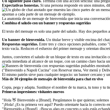
Un siguiente paso claro.
Termina con una acción sencilla: una pregunt
Expectativas honestas.
Si una persona responde en unos minutos, dilo
La anatomía de un mensaje de bienvenida que inicia una conversación 
Combina el saludo con un banner y respuestas sugeridas
El texto del mensaje es solo una parte del saludo. Hay dos pequeños 
Un banner de bienvenida.
Un titular breve y visible encima del chat,
Respuestas sugeridas.
Entre tres y cinco opciones pulsables, como "
texto vacía. Reducen el esfuerzo del primer mensaje y orientan discre
Juntos, convierten el saludo de un bloque de texto en una invitación c
ayuda inmediata al alcance de un toque, con un camino claro hacia una
El mismo patrón sirve para cualquier negocio: un banner cercano y una
Más de 30 ejemplos de mensajes de bienvenida para chat en vivo
Copia, pega y adapta. Sustituye el nombre de tu marca, tu tono y tu t
Primeras impresiones: visitantes nuevos
"Hola 👋 Bienvenido a [Brand]. Pregúntanos lo que quieras; solemos 
"¡Hola! ¿Es tu primera vez aquí? Puedo orientarte hacia lo correcto e
"Bienvenido a [Brand]. ¿Buscas algo en concreto o solo estás echando