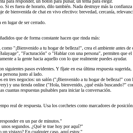
a para responder, un botón para pulsar, un tema para elegir.
. Si es fuera de horario, dilo también. Nada destruye más la confianza
en lugar de ser cerrado.
añadidos que de forma constante hacen que rinda más:
 como "¡Bienvenido a tu hogar de belleza!", crea el ambiente antes de qu
Balayage", "Facturación" o "Hablar con una persona", permiten que el vi
tamente a la gente hacia aquello con lo que realmente puedes ayudar.
on siguientes pasos evidentes. Y fíjate en esa última respuesta sugerida
 persona justo al lado.
s cuantas respuestas pulsables para iniciar la conversación.
iempo real de respuesta. Usa los corchetes como marcadores de posición
responder en un par de minutos."
n unos segundos. ¿Qué te trae hoy por aquí?"
 un vistazo? En cualquier caso, aquí estoy."