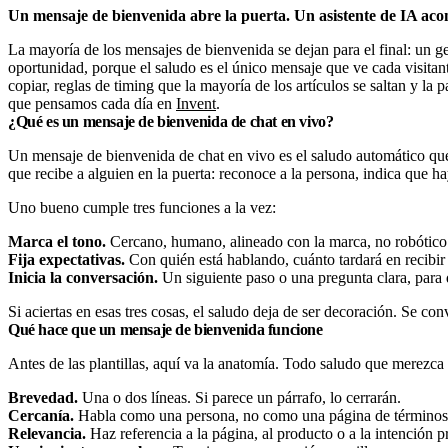
Un mensaje de bienvenida abre la puerta. Un asistente de IA acom
La mayoría de los mensajes de bienvenida se dejan para el final: un 
oportunidad, porque el saludo es el único mensaje que ve cada visitante
copiar, reglas de timing que la mayoría de los artículos se saltan y la
que pensamos cada día en
Invent
.
¿Qué es un mensaje de bienvenida de chat en vivo?
Un mensaje de bienvenida de chat en vivo es el saludo automático que ap
que recibe a alguien en la puerta: reconoce a la persona, indica que h
Uno bueno cumple tres funciones a la vez:
Marca el tono.
Cercano, humano, alineado con la marca, no robótico
Fija expectativas.
Con quién está hablando, cuánto tardará en recibir 
Inicia la conversación.
Un siguiente paso o una pregunta clara, para 
Si aciertas en esas tres cosas, el saludo deja de ser decoración. Se co
Qué hace que un mensaje de bienvenida funcione
Antes de las plantillas, aquí va la anatomía. Todo saludo que merezca 
Brevedad.
Una o dos líneas. Si parece un párrafo, lo cerrarán.
Cercanía.
Habla como una persona, no como una página de términos de
Relevancia.
Haz referencia a la página, al producto o a la intención