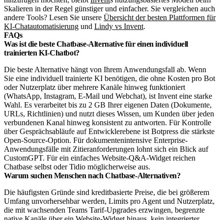
Skalieren in der Regel günstiger und einfacher. Sie vergleichen auch
andere Tools? Lesen Sie unsere
Übersicht der besten Plattformen für
KI-Chatautomatisierung
und
Lindy vs Invent
.
FAQs
Was ist die beste Chatbase-Alternative für einen individuell
trainierten KI-Chatbot?
Die beste Alternative hängt von Ihrem Anwendungsfall ab. Wenn
Sie eine individuell trainierte KI benötigen, die ohne Kosten pro Bot
oder Nutzerplatz über mehrere Kanäle hinweg funktioniert
(WhatsApp, Instagram, E-Mail und Webchat), ist Invent eine starke
Wahl. Es verarbeitet bis zu 2 GB Ihrer eigenen Daten (Dokumente,
URLs, Richtlinien) und nutzt dieses Wissen, um Kunden über jeden
verbundenen Kanal hinweg konsistent zu antworten. Für Kontrolle
über Gesprächsabläufe auf Entwicklerebene ist Botpress die stärkste
Open-Source-Option. Für dokumentenintensive Enterprise-
Anwendungsfälle mit Zitieranforderungen lohnt sich ein Blick auf
CustomGPT. Für ein einfaches Website-Q&A-Widget reichen
Chatbase selbst oder Tidio möglicherweise aus.
Warum suchen Menschen nach Chatbase-Alternativen?
Die häufigsten Gründe sind kreditbasierte Preise, die bei größerem
Umfang unvorhersehbar werden, Limits pro Agent und Nutzerplatz,
die mit wachsenden Teams Tarif-Upgrades erzwingen, begrenzte
native Kanäle über ein Website-Widget hinaus, kein integrierter