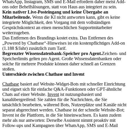
WhatsApp, Instagram, SMS und E-Mail erfordern daher meist Add-
ons oder Behelfslösungen, statt von Haus aus integriert zu sein.
Kein nativer Live-Posteingang und keine Übergabe an
Mitarbeitende.
Wenn die KI nicht antworten kann, gibt es keine
integrierte Möglichkeit, den Vorgang mit dem vollständigen
Gesprächskontext an einen menschlichen Supportmitarbeiter
weiterzugeben.
Das Entfernen des Brandings kostet extra. Das Entfernen des
„Powered by Chatbase“-Hinweises ist ein kostenpflichtiges Add-on
(1.188 $/Jahr) zusätzlich zum Tarif.
Begrenzter Wissensdatenbank-Speicher pro Agent.
Zeichen- und
Speicherlimits gelten pro Agent. Große Wissensdatenbanken oder
solche für mehrere Produkte können daher schnell an Grenzen
stoßen.
Unterschiede zwischen Chatbase und Invent
Chatbase
basiert auf Website-Widget-Bots mit schneller Einrichtung
und eignet sich für einfache Q&A-Funktionen oder GPT-ähnliche
Chats auf einer Website.
Invent
ist nutzungsbasiert und
kanalübergreifend: Sie zahlen für die Nachrichten, die Sie
tatsächlich bearbeiten, während Bots, Nutzerplätze und Kanäle nicht
separat abgerechnet werden. Chatbase ist der schnelle Website-Bot;
Invent ist die Plattform, in die Sie hineinwachsen.
Es kann zudem
mehr als nur antworten: Derselbe Assistent nimmt proaktiv mit
Follow-ups und Kampagnen über WhatsApp, SMS und E-Mail