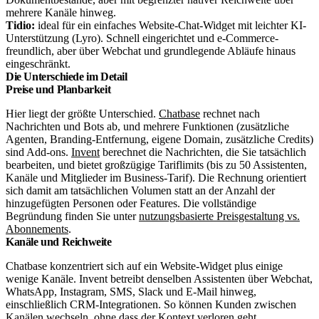
mehrere Kanäle hinweg.
Tidio:
ideal für ein einfaches Website-Chat-Widget mit leichter KI-
Unterstützung (Lyro). Schnell eingerichtet und e-Commerce-
freundlich, aber über Webchat und grundlegende Abläufe hinaus
eingeschränkt.
Die Unterschiede im Detail
Preise und Planbarkeit
Hier liegt der größte Unterschied.
Chatbase
rechnet nach
Nachrichten und Bots ab, und mehrere Funktionen (zusätzliche
Agenten, Branding-Entfernung, eigene Domain, zusätzliche Credits)
sind Add-ons.
Invent
berechnet die Nachrichten, die Sie tatsächlich
bearbeiten, und bietet großzügige Tariflimits (bis zu 50 Assistenten,
Kanäle und Mitglieder im Business-Tarif). Die Rechnung orientiert
sich damit am tatsächlichen Volumen statt an der Anzahl der
hinzugefügten Personen oder Features. Die vollständige
Begründung finden Sie unter
nutzungsbasierte Preisgestaltung vs.
Abonnements
.
Kanäle und Reichweite
Chatbase konzentriert sich auf ein Website-Widget plus einige
wenige Kanäle. Invent betreibt denselben Assistenten über Webchat,
WhatsApp, Instagram, SMS, Slack und E-Mail hinweg,
einschließlich CRM-Integrationen. So können Kunden zwischen
Kanälen wechseln, ohne dass der Kontext verloren geht.