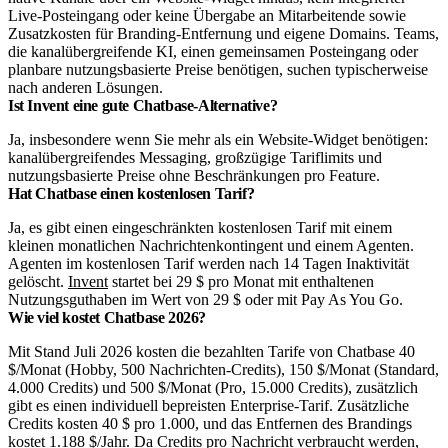
Live-Posteingang oder keine Übergabe an Mitarbeitende sowie
Zusatzkosten für Branding-Entfernung und eigene Domains. Teams,
die kanalübergreifende KI, einen gemeinsamen Posteingang oder
planbare nutzungsbasierte Preise benötigen, suchen typischerweise
nach anderen Lösungen.
Ist Invent eine gute Chatbase-Alternative?
Ja, insbesondere wenn Sie mehr als ein Website-Widget benötigen:
kanalübergreifendes Messaging, großzügige Tariflimits und
nutzungsbasierte Preise ohne Beschränkungen pro Feature.
Hat Chatbase einen kostenlosen Tarif?
Ja, es gibt einen eingeschränkten kostenlosen Tarif mit einem
kleinen monatlichen Nachrichtenkontingent und einem Agenten.
Agenten im kostenlosen Tarif werden nach 14 Tagen Inaktivität
gelöscht.
Invent
startet bei 29 $ pro Monat mit enthaltenen
Nutzungsguthaben im Wert von 29 $ oder mit Pay As You Go.
Wie viel kostet Chatbase 2026?
Mit Stand Juli 2026 kosten die bezahlten Tarife von Chatbase 40
$/Monat (Hobby, 500 Nachrichten-Credits), 150 $/Monat (Standard,
4.000 Credits) und 500 $/Monat (Pro, 15.000 Credits), zusätzlich
gibt es einen individuell bepreisten Enterprise-Tarif. Zusätzliche
Credits kosten 40 $ pro 1.000, und das Entfernen des Brandings
kostet 1.188 $/Jahr. Da Credits pro Nachricht verbraucht werden,