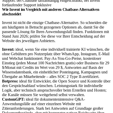
Support: bei Chatbase tarifabhängig eingeschränkt; bei Invent
fortlaufender Support inklusive
Wie Invent im Vergleich mit anderen Chatbase-Alternativen
abschneidet
Invent ist nicht die einzige Chatbase-Alternative. So schneiden die
am häufigsten in Betracht gezogenen Optionen ab, damit Sie die
passende Lösung für Ihren Anwendungsfall finden. Funktionen mit
Stand Juni 2026; prüfen Sie diese vor Ihrer Entscheidung auf der
Website des jeweiligen Anbieters.
Invent:
ideal, wenn Sie eine individuell trainierte KI wünschen, die
ohne Gebühren pro Nutzerplatz über WhatsApp, Instagram, E-Mail
und Webchat funktioniert. Pay-As-You-Go-Preise, kostenloser
Einstieg (jeden Monat 100 Nachrichten gratis) oder Business für 29
$/Monat mit Credits im Wert von 29 $, Antworten auf Basis der
Wissensdatenbank, ein einheitlicher Posteingang, Kampagnen und
Übergabe an Mitarbeitende – alles SOC 2 Type II-zertifiziert.
Botpress:
ideal für Entwickler, die Open Source und Kontrolle über
den Gesprächsablauf wünschen. Leistungsstark für individuelle
Logik, aber technisch anspruchsvoller beim Erstellen und Hosten;
die Kanäle müssen Sie weitgehend selbst verwalten.
CustomGPT:
ideal für dokumentenintensive Q&A-
Anwendungsfälle auf einer einzelnen Website mit
Zitieranforderungen. Stark bei Antworten auf Grundlage großer
Dokumentbestände, aber mit begrenzter nativer Reichweite über